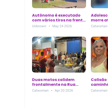
Autônomo é executado
Adolesc
com vários tiros na frente
morre a
da família em Marabá
ciclofa
Unknown
May 24 2026
Catwoman
(PA); criminoso
Senador
perguntou por ‘Júnior’
(PA)
antes de atirar
Duas motos colidem
Colisão 
frontalmente na Rua
caminhã
Anastácio Melo, no bairro
três mor
Catwoman
Apr 20 2026
Catwoman
Salgadinho, em
Castanhal (PA)