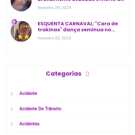
golpes de facão em joão lisboa
fevereiro 29, 2024
ESQUENTA CARNAVAL: "Cara de
trakinas" dança seminua no
meio da rua na Bahia
fevereiro 03, 2024
Categorias
Acidente
Acidente De Trânsito
Acidentes