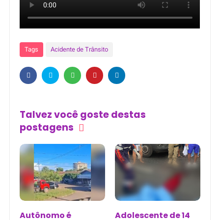
Tags
Acidente de Trânsito
Talvez você goste destas
postagens
Autônomo é
Adolescente de 14