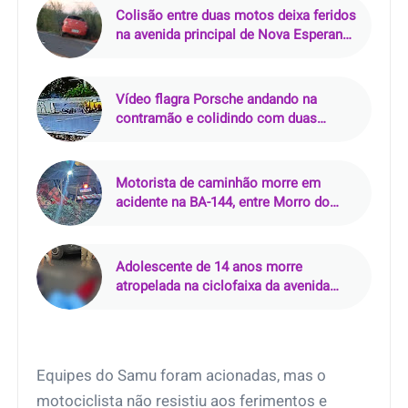
Colisão entre duas motos deixa feridos
na avenida principal de Nova Esperança
do Piriá (PA)
Vídeo flagra Porsche andando na
contramão e colidindo com duas
motos na Via Mangue, no Recife (PE)
Motorista de caminhão morre em
acidente na BA-144, entre Morro do
Chapéu e Várzea Nova (BA)
Adolescente de 14 anos morre
atropelada na ciclofaixa da avenida
Senador Lemos, em Belém (PA)
Equipes do Samu foram acionadas, mas o
motociclista não resistiu aos ferimentos e