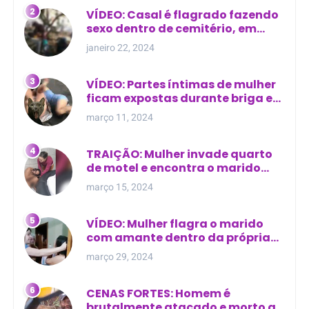
VÍDEO: Casal é flagrado fazendo
sexo dentro de cemitério, em
cima de túmulo no Maranhão
janeiro 22, 2024
VÍDEO: Partes íntimas de mulher
ficam expostas durante briga em
Manaus
março 11, 2024
TRAIÇÃO: Mulher invade quarto
de motel e encontra o marido
com outra na cama
março 15, 2024
VÍDEO: Mulher flagra o marido
com amante dentro da própria
residência
março 29, 2024
CENAS FORTES: Homem é
brutalmente atacado e morto a