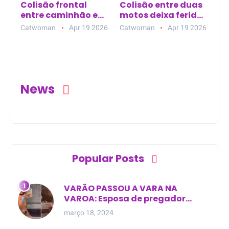
Colisão frontal
Colisão entre duas
entre caminhão e
motos deixa feridos
SUV deixa três
na avenida
Catwoman
Apr 19 2026
Catwoman
Apr 19 2026
mortos na BR-101
principal de Nova
Esperança do Piriá
(PA)
News
Popular Posts
VARÃO PASSOU A VARA NA
VAROA: Esposa de pregador
evangélico descobre
março 18, 2024
relacionamento extra-conjugal