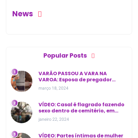
News
Popular Posts
VARÃO PASSOU A VARA NA
VAROA: Esposa de pregador
evangélico descobre
março 18, 2024
relacionamento extra-conjugal
VÍDEO: Casal é flagrado fazendo
sexo dentro de cemitério, em
cima de túmulo no Maranhão
janeiro 22, 2024
VÍDEO: Partes íntimas de mulher