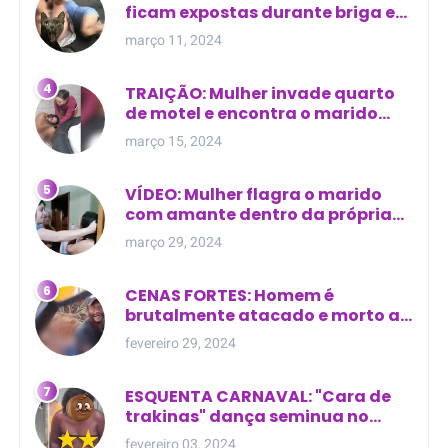
ficam expostas durante briga em
Manaus
março 11, 2024
TRAIÇÃO: Mulher invade quarto
de motel e encontra o marido
com outra na cama
março 15, 2024
VÍDEO: Mulher flagra o marido
com amante dentro da própria
residência
março 29, 2024
CENAS FORTES: Homem é
brutalmente atacado e morto a
golpes de facão em joão lisboa
fevereiro 29, 2024
ESQUENTA CARNAVAL: "Cara de
trakinas" dança seminua no
meio da rua na Bahia
fevereiro 03, 2024