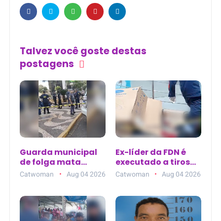
Talvez você goste destas
postagens
Guarda municipal
Ex-líder da FDN é
de folga mata
executado a tiros
homem na Praça
ao sair de clínica de
Catwoman
Aug 04 2026
Catwoman
Aug 04 2026
Rui Barbosa em
estética no Parque
Araçatuba (SP)
10, em Manaus