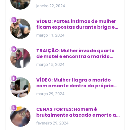
cima de túmulo no Maranhão
janeiro 22, 2024
VÍDEO: Partes íntimas de mulher
ficam expostas durante briga em
Manaus
março 11, 2024
TRAIÇÃO: Mulher invade quarto
de motel e encontra o marido
com outra na cama
março 15, 2024
VÍDEO: Mulher flagra o marido
com amante dentro da própria
residência
março 29, 2024
CENAS FORTES: Homem é
brutalmente atacado e morto a
golpes de facão em joão lisboa
fevereiro 29, 2024