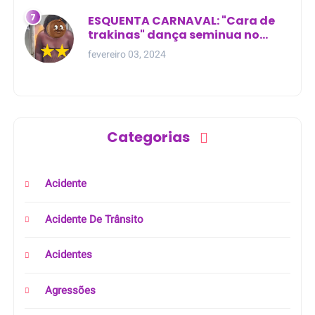
ESQUENTA CARNAVAL: "Cara de
trakinas" dança seminua no
meio da rua na Bahia
fevereiro 03, 2024
Categorias
Acidente
Acidente De Trânsito
Acidentes
Agressões