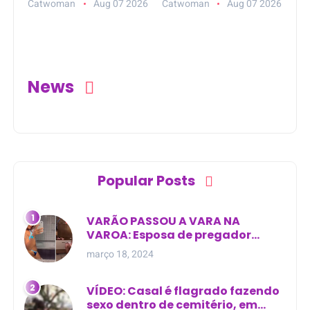
no Mercadão 2000,
dentro de carro em
Catwoman
Aug 07 2026
Catwoman
Aug 07 2026
em Santarém (PA)
posto de
combustível em
Nazaré da Mata
(PE)
News
Popular Posts
VARÃO PASSOU A VARA NA
VAROA: Esposa de pregador
evangélico descobre
março 18, 2024
relacionamento extra-conjugal
VÍDEO: Casal é flagrado fazendo
sexo dentro de cemitério, em