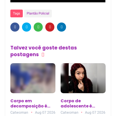
Tags
Plantão Policial
Talvez você goste destas
postagens
Corpo em
Corpo de
decomposição é
adolescente é
encontrado em
encontrado na Baía
Catwoman
Aug 07 2026
Catwoman
Aug 07 2026