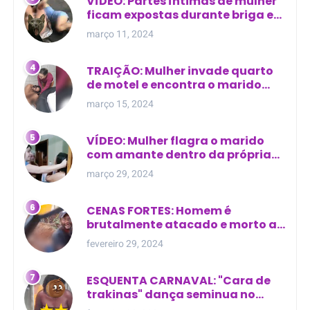
VÍDEO: Partes íntimas de mulher
ficam expostas durante briga em
Manaus
março 11, 2024
TRAIÇÃO: Mulher invade quarto
de motel e encontra o marido
com outra na cama
março 15, 2024
VÍDEO: Mulher flagra o marido
com amante dentro da própria
residência
março 29, 2024
CENAS FORTES: Homem é
brutalmente atacado e morto a
golpes de facão em joão lisboa
fevereiro 29, 2024
ESQUENTA CARNAVAL: "Cara de
trakinas" dança seminua no
meio da rua na Bahia