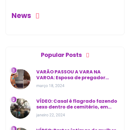
News
Popular Posts
VARÃO PASSOU A VARA NA
VAROA: Esposa de pregador
evangélico descobre
março 18, 2024
relacionamento extra-conjugal
VÍDEO: Casal é flagrado fazendo
sexo dentro de cemitério, em
cima de túmulo no Maranhão
janeiro 22, 2024