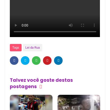
Tags
Lei da Rua
Talvez você goste destas
postagens