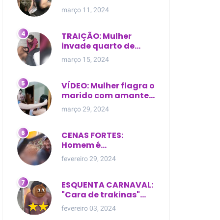
expostas durante
março 11, 2024
briga em Manaus
TRAIÇÃO: Mulher
invade quarto de
motel e encontra o
março 15, 2024
marido com outra na
cama
VÍDEO: Mulher flagra o
marido com amante
dentro da própria
março 29, 2024
residência
CENAS FORTES:
Homem é
brutalmente atacado
fevereiro 29, 2024
e morto a golpes de
facão em joão lisboa
ESQUENTA CARNAVAL:
"Cara de trakinas"
dança seminua no
fevereiro 03, 2024
meio da rua na Bahia