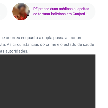
PF prende duas médicas suspeitas
de torturar boliviana em Guajará-
Mirim (RO)
aque ocorreu enquanto a dupla passava por um
ta. As circunstâncias do crime e o estado de saúde
as autoridades.