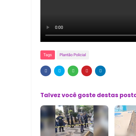
Tags
Plantão Policial
Talvez você goste destas pos