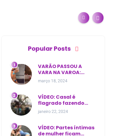
Popular Posts
VARÃO PASSOU A
VARA NA VAROA:
Esposa de pregador
março 18, 2024
evangélico descobre
relacionamento
extra-conjugal
VÍDEO: Casal é
flagrado fazendo
sexo dentro de
janeiro 22, 2024
cemitério, em cima de
túmulo no Maranhão
VÍDEO: Partes íntimas
de mulher ficam