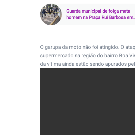
Guarda municipal de folga mata
homem na Praça Rui Barbosa em
Araçatuba (SP)
O garupa da moto não foi atingido. O at
supermercado na região do bairro Boa Vis
da vítima ainda estão sendo apurados pel