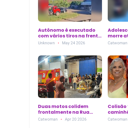
Autônomo é executado
Adolesc
com vários tiros na frente
morre a
da família em Marabá
ciclofa
Unknown
May 24 2026
Catwoman
(PA); criminoso
Senador
perguntou por ‘Júnior’
(PA)
antes de atirar
Duas motos colidem
Colisão 
frontalmente na Rua
caminhã
Anastácio Melo, no bairro
três mor
Catwoman
Apr 20 2026
Catwoman
Salgadinho, em