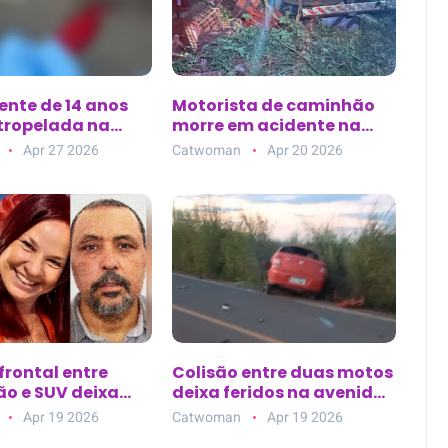
ente de 14 anos
Motorista de caminhão
tropelada na
morre em acidente na
ixa da avenida
BA-144, entre Morro do
Apr 27 2026
Catwoman
Apr 20 2026
 Lemos, em Belém
Chapéu e Várzea Nova
(BA)
frontal entre
Colisão entre duas motos
o e SUV deixa
deixa feridos na avenida
tos na BR-101
principal de Nova
Apr 19 2026
Catwoman
Apr 19 2026
Esperança do Piriá (PA)