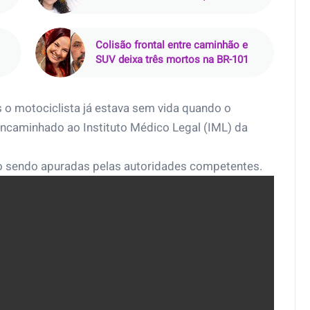
(PE)
Colisão frontal entre caminhão e
SUV deixa três mortos na BR-101
 o motociclista já estava sem vida quando o
encaminhado ao Instituto Médico Legal (IML) da
ão sendo apuradas pelas autoridades competentes.