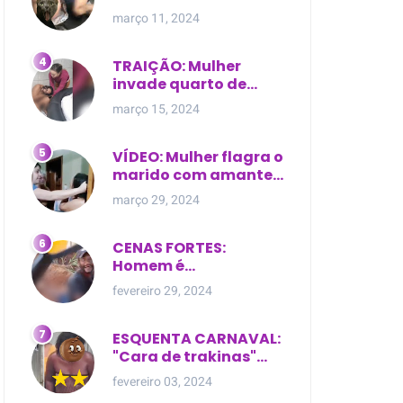
expostas durante
março 11, 2024
briga em Manaus
TRAIÇÃO: Mulher
invade quarto de
motel e encontra o
março 15, 2024
marido com outra na
cama
VÍDEO: Mulher flagra o
marido com amante
dentro da própria
março 29, 2024
residência
CENAS FORTES:
Homem é
brutalmente atacado
fevereiro 29, 2024
e morto a golpes de
facão em joão lisboa
ESQUENTA CARNAVAL:
"Cara de trakinas"
dança seminua no
fevereiro 03, 2024
meio da rua na Bahia