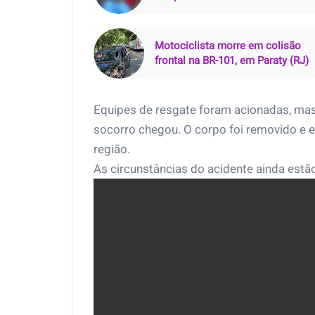
Senador Lemos, em Belém (PA)
Motociclista morre em colisão
frontal na BR-101, em Paraty (RJ)
Equipes de resgate foram acionadas, mas
socorro chegou. O corpo foi removido e 
região.
As circunstâncias do acidente ainda est