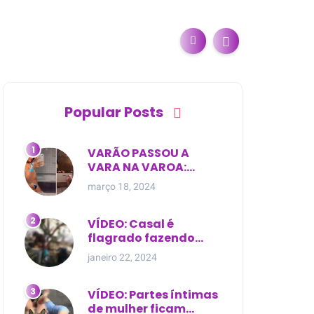
Popular Posts
VARÃO PASSOU A
VARA NA VAROA:
Esposa de pregador
março 18, 2024
evangélico descobre
relacionamento
extra-conjugal
VÍDEO: Casal é
flagrado fazendo
sexo dentro de
janeiro 22, 2024
cemitério, em cima de
túmulo no Maranhão
VÍDEO: Partes íntimas
de mulher ficam