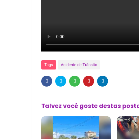
Tags
Acidente de Trânsito
Talvez você goste destas pos