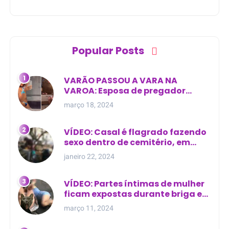
Popular Posts
VARÃO PASSOU A VARA NA
VAROA: Esposa de pregador
evangélico descobre
março 18, 2024
relacionamento extra-conjugal
VÍDEO: Casal é flagrado fazendo
sexo dentro de cemitério, em
cima de túmulo no Maranhão
janeiro 22, 2024
VÍDEO: Partes íntimas de mulher
ficam expostas durante briga em
Manaus
março 11, 2024