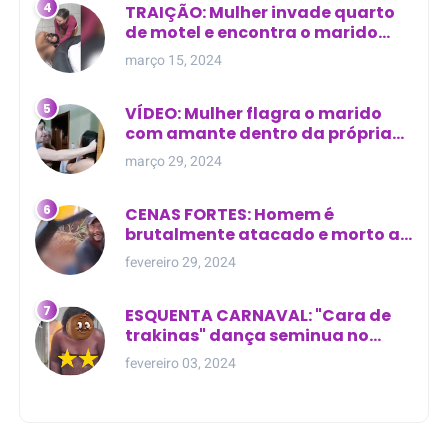
TRAIÇÃO: Mulher invade quarto
de motel e encontra o marido
com outra na cama
março 15, 2024
VÍDEO: Mulher flagra o marido
com amante dentro da própria
residência
março 29, 2024
CENAS FORTES: Homem é
brutalmente atacado e morto a
golpes de facão em joão lisboa
fevereiro 29, 2024
ESQUENTA CARNAVAL: "Cara de
trakinas" dança seminua no
meio da rua na Bahia
fevereiro 03, 2024