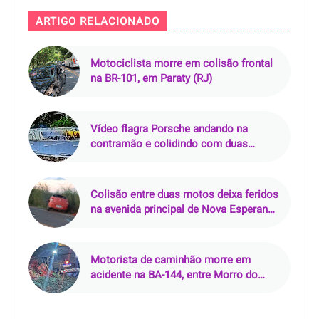
ARTIGO RELACIONADO
Motociclista morre em colisão frontal
na BR-101, em Paraty (RJ)
Vídeo flagra Porsche andando na
contramão e colidindo com duas
motos na Via Mangue, no Recife (PE)
Colisão entre duas motos deixa feridos
na avenida principal de Nova Esperança
do Piriá (PA)
Motorista de caminhão morre em
acidente na BA-144, entre Morro do
Chapéu e Várzea Nova (BA)