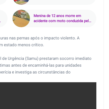
(PA); criminoso perguntou por
‘Júnior’ antes de atirar
Menina de 12 anos morre em
acidente com moto conduzida pelo
pai em Vitória da Conquista
turas nas pernas após o impacto violento. A
m estado menos crítico.
l de Urgência (Samu) prestaram socorro imediato
ítimas antes de encaminhá-las para unidades
perícia e investiga as circunstâncias do