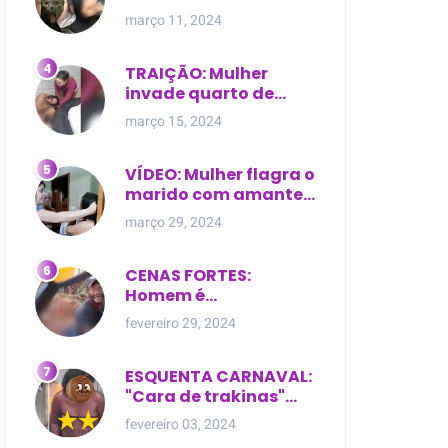
expostas durante
março 11, 2024
briga em Manaus
TRAIÇÃO: Mulher
invade quarto de
motel e encontra o
março 15, 2024
marido com outra na
cama
VÍDEO: Mulher flagra o
marido com amante
dentro da própria
março 29, 2024
residência
CENAS FORTES:
Homem é
brutalmente atacado
fevereiro 29, 2024
e morto a golpes de
facão em joão lisboa
ESQUENTA CARNAVAL:
"Cara de trakinas"
dança seminua no
fevereiro 03, 2024
meio da rua na Bahia