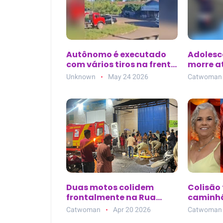
Autônomo é executado
Adolesc
com vários tiros na frente
morre a
da família em Marabá
ciclofa
Unknown
May 24 2026
Catwoman
(PA); criminoso
Senador
perguntou por ‘Júnior’
(PA)
antes de atirar
Duas motos colidem
Colisão 
frontalmente na Rua
caminhã
Anastácio Melo, no bairro
três mor
Catwoman
Apr 20 2026
Catwoman
Salgadinho, em