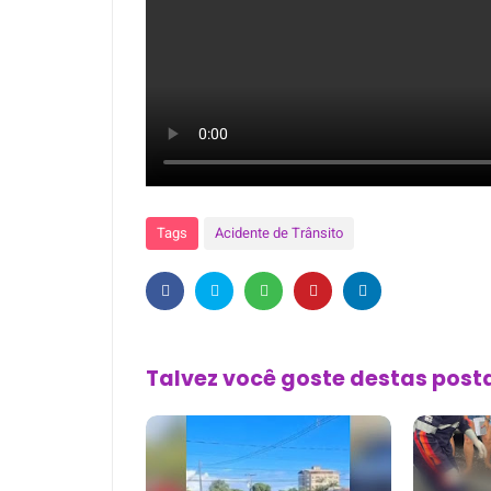
Tags
Acidente de Trânsito
Talvez você goste destas pos