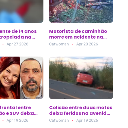
ente de 14 anos
Motorista de caminhão
tropelada na
morre em acidente na
ixa da avenida
BA-144, entre Morro do
Apr 27 2026
Catwoman
Apr 20 2026
 Lemos, em Belém
Chapéu e Várzea Nova
(BA)
frontal entre
Colisão entre duas motos
o e SUV deixa
deixa feridos na avenida
tos na BR-101
principal de Nova
Apr 19 2026
Catwoman
Apr 19 2026
Esperança do Piriá (PA)