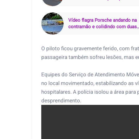
Esperança do Piriá (PA)
Vídeo flagra Porsche andando na
contramão e colidindo com duas
motos na Via Mangue, no Recife
(PE)
O piloto ficou gravemente ferido, com fra
passageira também sofreu lesões, mas e
Equipes do Serviço de Atendimento Móve
no local movimentado, estabilizando as v
hospitalares. A polícia isolou a área para 
desprendimento.