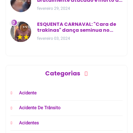
brutalmente atacado e morto a
golpes de facão em joão lisboa
fevereiro 29, 2024
ESQUENTA CARNAVAL: "Cara de
trakinas" dança seminua no
meio da rua na Bahia
fevereiro 03, 2024
Categorias
Acidente
Acidente De Trânsito
Acidentes