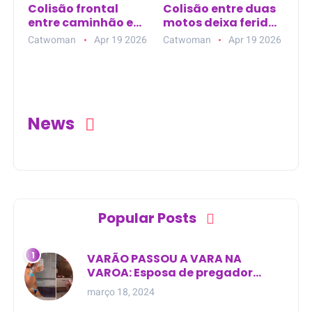
Colisão frontal
Colisão entre duas
entre caminhão e
motos deixa feridos
SUV deixa três
na avenida
Catwoman
Apr 19 2026
Catwoman
Apr 19 2026
mortos na BR-101
principal de Nova
Esperança do Piriá
(PA)
News
Popular Posts
VARÃO PASSOU A VARA NA
VAROA: Esposa de pregador
evangélico descobre
março 18, 2024
relacionamento extra-conjugal