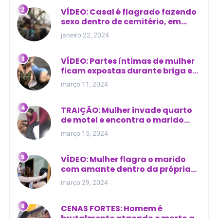
VÍDEO: Casal é flagrado fazendo
sexo dentro de cemitério, em
cima de túmulo no Maranhão
janeiro 22, 2024
VÍDEO: Partes íntimas de mulher
ficam expostas durante briga em
Manaus
março 11, 2024
TRAIÇÃO: Mulher invade quarto
de motel e encontra o marido
com outra na cama
março 15, 2024
VÍDEO: Mulher flagra o marido
com amante dentro da própria
residência
março 29, 2024
CENAS FORTES: Homem é