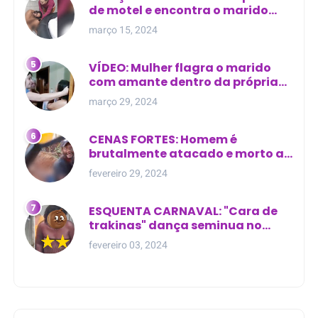
de motel e encontra o marido
com outra na cama
março 15, 2024
VÍDEO: Mulher flagra o marido
com amante dentro da própria
residência
março 29, 2024
CENAS FORTES: Homem é
brutalmente atacado e morto a
golpes de facão em joão lisboa
fevereiro 29, 2024
ESQUENTA CARNAVAL: "Cara de
trakinas" dança seminua no
meio da rua na Bahia
fevereiro 03, 2024