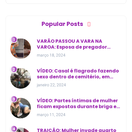
Popular Posts
VARÃO PASSOU A VARA NA
VAROA: Esposa de pregador
evangélico descobre
março 18, 2024
relacionamento extra-conjugal
VÍDEO: Casal é flagrado fazendo
sexo dentro de cemitério, em
cima de túmulo no Maranhão
janeiro 22, 2024
VÍDEO: Partes íntimas de mulher
ficam expostas durante briga em
Manaus
março 11, 2024
TRAIÇÃO: Mulher invade quarto