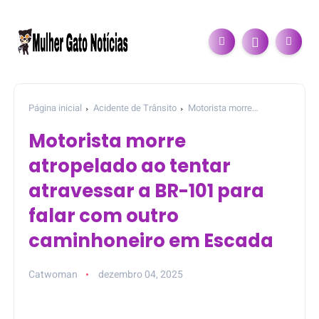
Página inicial
Acidente de Trânsito
Motorista morre
atropelado ao tentar atravessar a BR-101 para falar com outro
Motorista morre
caminhoneiro em Escada
atropelado ao tentar
atravessar a BR-101 para
falar com outro
caminhoneiro em Escada
Catwoman
dezembro 04, 2025