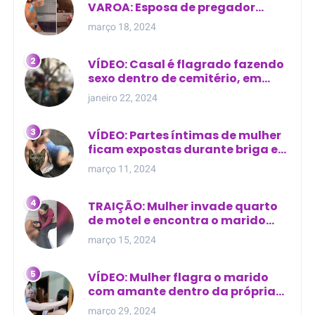
VAROA: Esposa de pregador
evangélico descobre
março 18, 2024
relacionamento extra-conjugal
VÍDEO: Casal é flagrado fazendo
sexo dentro de cemitério, em
cima de túmulo no Maranhão
janeiro 22, 2024
VÍDEO: Partes íntimas de mulher
ficam expostas durante briga em
Manaus
março 11, 2024
TRAIÇÃO: Mulher invade quarto
de motel e encontra o marido
com outra na cama
março 15, 2024
VÍDEO: Mulher flagra o marido
com amante dentro da própria
residência
março 29, 2024