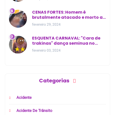
CENAS FORTES: Homem é
brutalmente atacado e morto a
golpes de facão em joão lisboa
fevereiro 29, 2024
ESQUENTA CARNAVAL: "Cara de
trakinas" dança seminua no
meio da rua na Bahia
fevereiro 03, 2024
Categorias
Acidente
Acidente De Trânsito