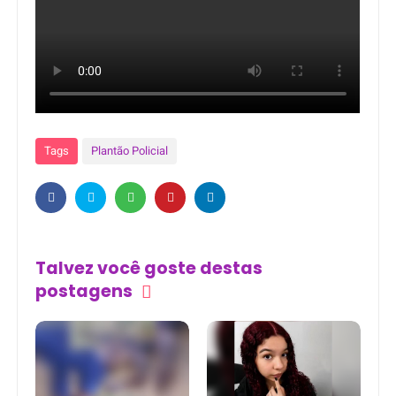
Tags
Plantão Policial
Talvez você goste destas
postagens