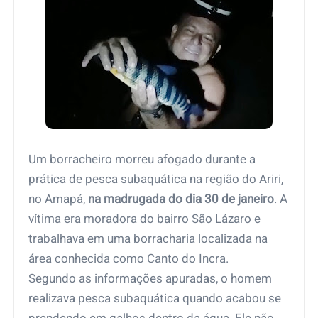
Um borracheiro morreu afogado durante a
prática de pesca subaquática na região do Ariri,
no Amapá,
na madrugada do dia 30 de janeiro
. A
vítima era moradora do bairro São Lázaro e
trabalhava em uma borracharia localizada na
área conhecida como Canto do Incra.
Segundo as informações apuradas, o homem
realizava pesca subaquática quando acabou se