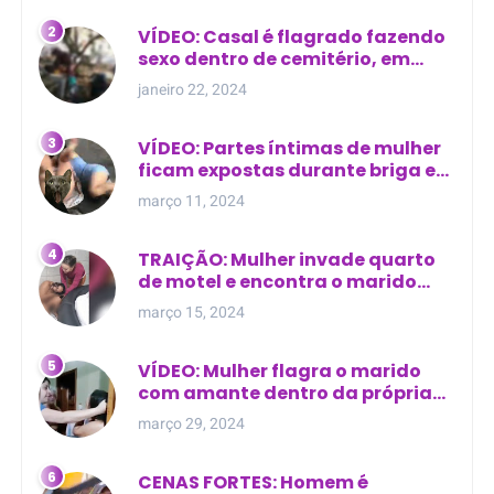
VÍDEO: Casal é flagrado fazendo
sexo dentro de cemitério, em
cima de túmulo no Maranhão
janeiro 22, 2024
VÍDEO: Partes íntimas de mulher
ficam expostas durante briga em
Manaus
março 11, 2024
TRAIÇÃO: Mulher invade quarto
de motel e encontra o marido
com outra na cama
março 15, 2024
VÍDEO: Mulher flagra o marido
com amante dentro da própria
residência
março 29, 2024
CENAS FORTES: Homem é