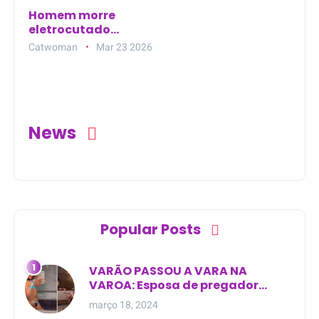
Homem morre
eletrocutado
enquanto
Catwoman
Mar 23 2026
trabalhava em
andaime em
Maracaçumé, no
Maranhão
News
Popular Posts
VARÃO PASSOU A VARA NA
VAROA: Esposa de pregador
evangélico descobre
março 18, 2024
relacionamento extra-conjugal