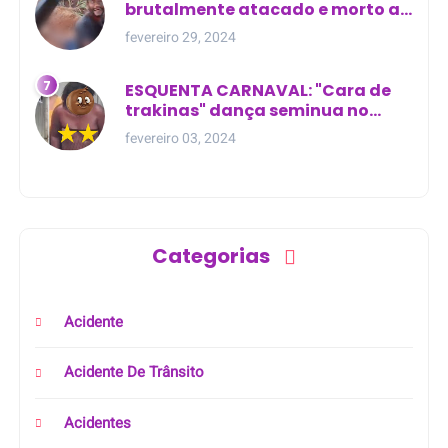
brutalmente atacado e morto a
golpes de facão em joão lisboa
fevereiro 29, 2024
ESQUENTA CARNAVAL: "Cara de
trakinas" dança seminua no
meio da rua na Bahia
fevereiro 03, 2024
Categorias
Acidente
Acidente De Trânsito
Acidentes