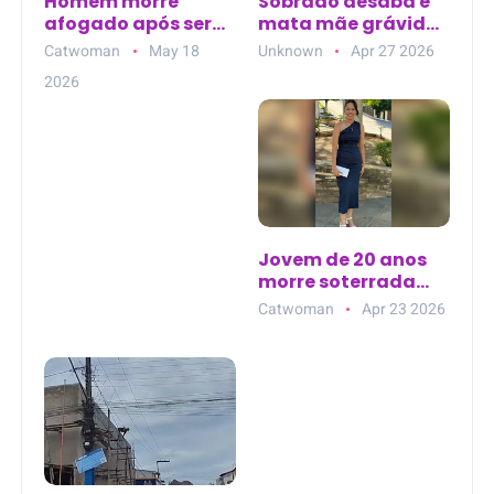
Homem morre
Sobrado desaba e
afogado após ser
mata mãe grávida
arrastado por
e dois filhos em
Catwoman
May 18
Unknown
Apr 27 2026
correnteza no
Barras (PI)
2026
sangradouro do
Açude Paulista, em
Patu (RN)
Jovem de 20 anos
morre soterrada
por parede em
Catwoman
Apr 23 2026
frigorífico de Lagoa
dos Gatos (PE)