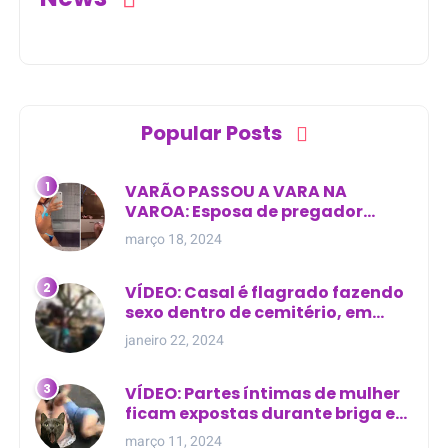
Popular Posts
VARÃO PASSOU A VARA NA
VAROA: Esposa de pregador
evangélico descobre
março 18, 2024
relacionamento extra-conjugal
VÍDEO: Casal é flagrado fazendo
sexo dentro de cemitério, em
cima de túmulo no Maranhão
janeiro 22, 2024
VÍDEO: Partes íntimas de mulher
ficam expostas durante briga em
Manaus
março 11, 2024