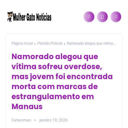
Página inicial
Plantão Policial
Namorado alegou que vítima
sofreu overdose, mas jovem foi encontrada morta com marcas
Namorado alegou que
de estrangulamento em Manaus
vítima sofreu overdose,
mas jovem foi encontrada
morta com marcas de
estrangulamento em
Manaus
Catwoman
janeiro 19, 2026