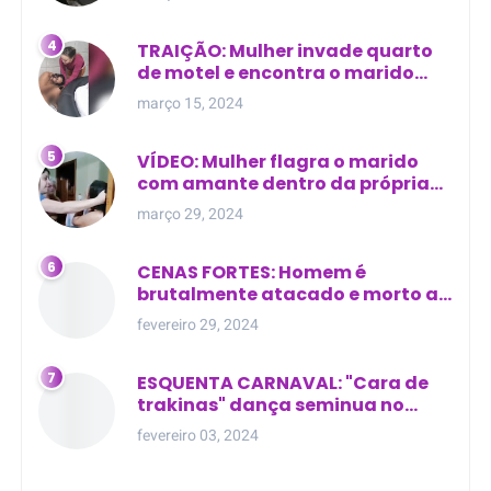
TRAIÇÃO: Mulher invade quarto
de motel e encontra o marido
com outra na cama
março 15, 2024
VÍDEO: Mulher flagra o marido
com amante dentro da própria
residência
março 29, 2024
CENAS FORTES: Homem é
brutalmente atacado e morto a
golpes de facão em joão lisboa
fevereiro 29, 2024
ESQUENTA CARNAVAL: "Cara de
trakinas" dança seminua no
meio da rua na Bahia
fevereiro 03, 2024