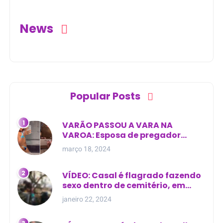
News
Popular Posts
VARÃO PASSOU A VARA NA
VAROA: Esposa de pregador
evangélico descobre
março 18, 2024
relacionamento extra-conjugal
VÍDEO: Casal é flagrado fazendo
sexo dentro de cemitério, em
cima de túmulo no Maranhão
janeiro 22, 2024