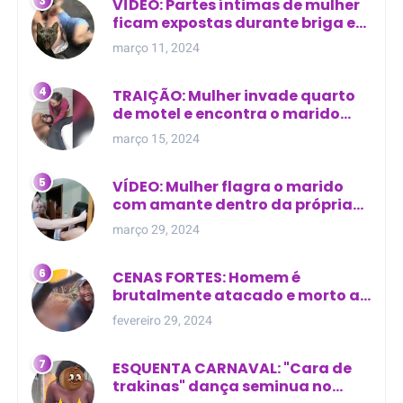
VÍDEO: Partes íntimas de mulher
ficam expostas durante briga em
Manaus
março 11, 2024
TRAIÇÃO: Mulher invade quarto
de motel e encontra o marido
com outra na cama
março 15, 2024
VÍDEO: Mulher flagra o marido
com amante dentro da própria
residência
março 29, 2024
CENAS FORTES: Homem é
brutalmente atacado e morto a
golpes de facão em joão lisboa
fevereiro 29, 2024
ESQUENTA CARNAVAL: "Cara de
trakinas" dança seminua no