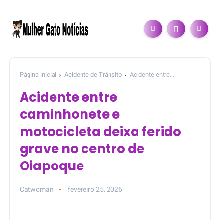
Página inicial
Acidente de Trânsito
Acidente entre
caminhonete e motocicleta deixa ferido grave no centro de
Acidente entre
Oiapoque
caminhonete e
motocicleta deixa ferido
grave no centro de
Oiapoque
Catwoman
fevereiro 25, 2026