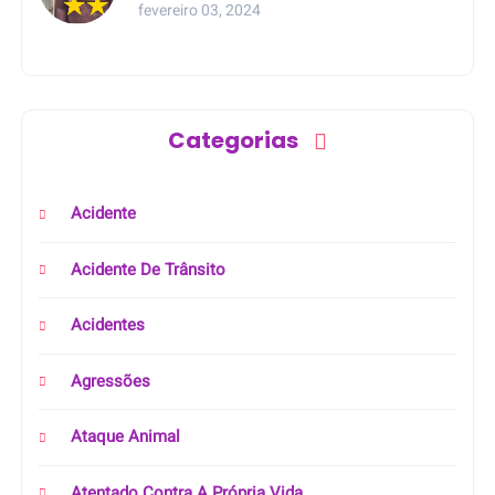
meio da rua na Bahia
fevereiro 03, 2024
Categorias
Acidente
Acidente De Trânsito
Acidentes
Agressões
Ataque Animal
Atentado Contra A Própria Vida