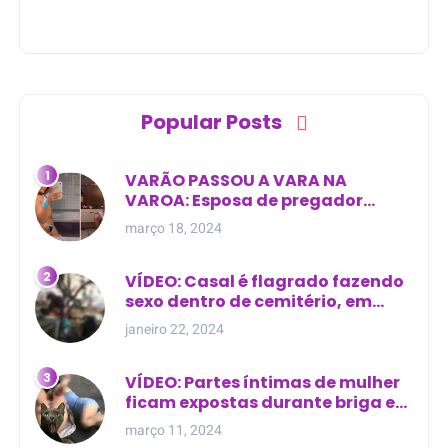
Popular Posts
VARÃO PASSOU A VARA NA
VAROA: Esposa de pregador
evangélico descobre
março 18, 2024
relacionamento extra-conjugal
VÍDEO: Casal é flagrado fazendo
sexo dentro de cemitério, em
cima de túmulo no Maranhão
janeiro 22, 2024
VÍDEO: Partes íntimas de mulher
ficam expostas durante briga em
Manaus
março 11, 2024