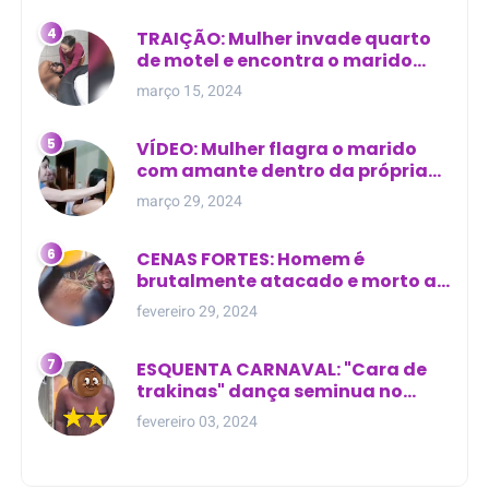
TRAIÇÃO: Mulher invade quarto
de motel e encontra o marido
com outra na cama
março 15, 2024
VÍDEO: Mulher flagra o marido
com amante dentro da própria
residência
março 29, 2024
CENAS FORTES: Homem é
brutalmente atacado e morto a
golpes de facão em joão lisboa
fevereiro 29, 2024
ESQUENTA CARNAVAL: "Cara de
trakinas" dança seminua no
meio da rua na Bahia
fevereiro 03, 2024