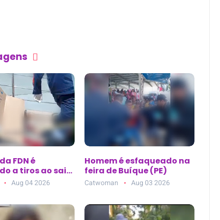
tagens
 da FDN é
Homem é esfaqueado na
o a tiros ao sair
feira de Buíque (PE)
ca de estética no
Aug 04 2026
Catwoman
Aug 03 2026
10, em Manaus