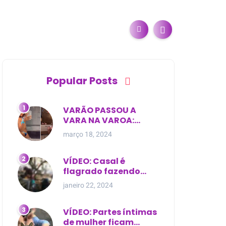
Popular Posts
VARÃO PASSOU A
VARA NA VAROA:
Esposa de pregador
março 18, 2024
evangélico descobre
relacionamento
extra-conjugal
VÍDEO: Casal é
flagrado fazendo
sexo dentro de
janeiro 22, 2024
cemitério, em cima de
túmulo no Maranhão
VÍDEO: Partes íntimas
de mulher ficam