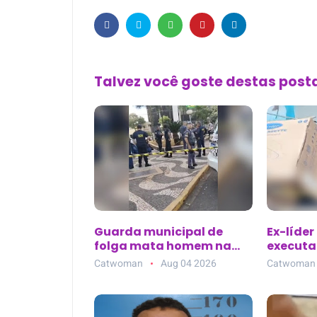
Talvez você goste destas pos
Guarda municipal de
Ex-líder
folga mata homem na
executad
Praça Rui Barbosa em
de clíni
Catwoman
Aug 04 2026
Catwoman
Araçatuba (SP)
Parque 