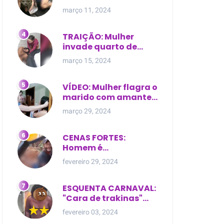
expostas durante
março 11, 2024
briga em Manaus
TRAIÇÃO: Mulher
invade quarto de
motel e encontra o
março 15, 2024
marido com outra na
cama
VÍDEO: Mulher flagra o
marido com amante
dentro da própria
março 29, 2024
residência
CENAS FORTES:
Homem é
brutalmente atacado
fevereiro 29, 2024
e morto a golpes de
facão em joão lisboa
ESQUENTA CARNAVAL:
"Cara de trakinas"
dança seminua no
fevereiro 03, 2024
meio da rua na Bahia