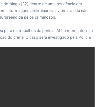
te domingo (22) dentro de uma residência em
om informações preliminares, a vítima, ainda não
 surpreendida pelos criminosos.
área para os trabalhos da perícia. Até o momento, não
ção do crime. O caso será investigado pela Polícia