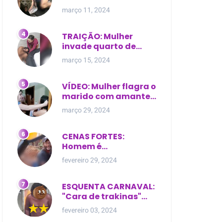
expostas durante
março 11, 2024
briga em Manaus
TRAIÇÃO: Mulher
invade quarto de
motel e encontra o
março 15, 2024
marido com outra na
cama
VÍDEO: Mulher flagra o
marido com amante
dentro da própria
março 29, 2024
residência
CENAS FORTES:
Homem é
brutalmente atacado
fevereiro 29, 2024
e morto a golpes de
facão em joão lisboa
ESQUENTA CARNAVAL:
"Cara de trakinas"
dança seminua no
fevereiro 03, 2024
meio da rua na Bahia