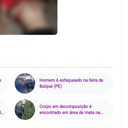
s
Homem é esfaqueado na feira de
Buíque (PE)
Corpo em decomposição é
de
encontrado em área de mata na
zona rural de Curralinhos (PI)