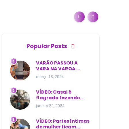
Popular Posts
VARÃO PASSOU A
VARA NA VAROA:
Esposa de pregador
março 18, 2024
evangélico descobre
relacionamento
extra-conjugal
VÍDEO: Casal é
flagrado fazendo
sexo dentro de
janeiro 22, 2024
cemitério, em cima de
túmulo no Maranhão
VÍDEO: Partes íntimas
de mulher ficam