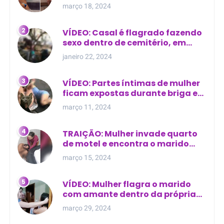
evangélico descobre
março 18, 2024
relacionamento extra-conjugal
VÍDEO: Casal é flagrado fazendo
sexo dentro de cemitério, em
cima de túmulo no Maranhão
janeiro 22, 2024
VÍDEO: Partes íntimas de mulher
ficam expostas durante briga em
Manaus
março 11, 2024
TRAIÇÃO: Mulher invade quarto
de motel e encontra o marido
com outra na cama
março 15, 2024
VÍDEO: Mulher flagra o marido
com amante dentro da própria
residência
março 29, 2024