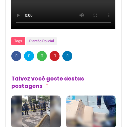
Tags
Plantão Policial
Talvez você goste destas
postagens