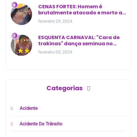
CENAS FORTES: Homem é
brutalmente atacado e morto a
golpes de facão em joão lisboa
fevereiro 29, 2024
ESQUENTA CARNAVAL: "Cara de
trakinas" dança seminua no
meio da rua na Bahia
fevereiro 03, 2024
Categorias
Acidente
Acidente De Trânsito