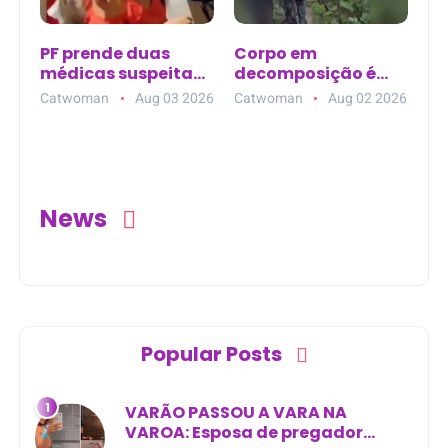
PF prende duas
Corpo em
médicas suspeitas
decomposição é
de torturar
encontrado em
Catwoman
Aug 03 2026
Catwoman
Aug 02 2026
boliviana em
área de mata na
Guajará-Mirim (RO)
zona rural de
Curralinhos (PI)
News
Popular Posts
VARÃO PASSOU A VARA NA
VAROA: Esposa de pregador