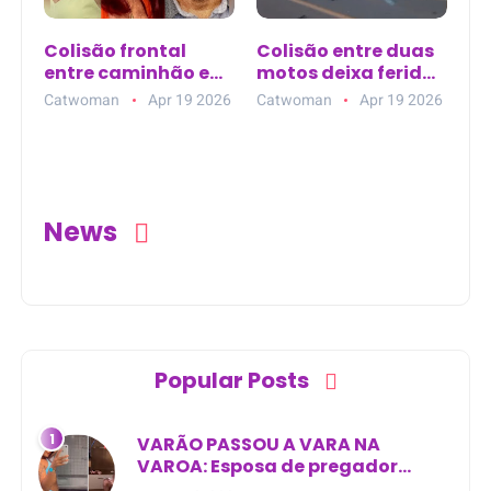
Colisão frontal
Colisão entre duas
entre caminhão e
motos deixa feridos
SUV deixa três
na avenida
Catwoman
Apr 19 2026
Catwoman
Apr 19 2026
mortos na BR-101
principal de Nova
Esperança do Piriá
(PA)
News
Popular Posts
VARÃO PASSOU A VARA NA
VAROA: Esposa de pregador
evangélico descobre