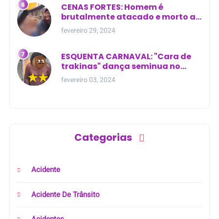
CENAS FORTES: Homem é
brutalmente atacado e morto a
golpes de facão em joão lisboa
fevereiro 29, 2024
ESQUENTA CARNAVAL: "Cara de
trakinas" dança seminua no
meio da rua na Bahia
fevereiro 03, 2024
Categorias
Acidente
Acidente De Trânsito