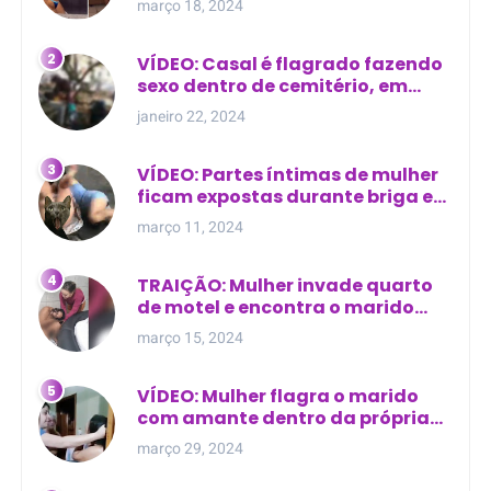
março 18, 2024
relacionamento extra-conjugal
VÍDEO: Casal é flagrado fazendo
sexo dentro de cemitério, em
cima de túmulo no Maranhão
janeiro 22, 2024
VÍDEO: Partes íntimas de mulher
ficam expostas durante briga em
Manaus
março 11, 2024
TRAIÇÃO: Mulher invade quarto
de motel e encontra o marido
com outra na cama
março 15, 2024
VÍDEO: Mulher flagra o marido
com amante dentro da própria
residência
março 29, 2024