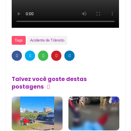
Tags
Acidente de Trânsito
Talvez você goste destas
postagens