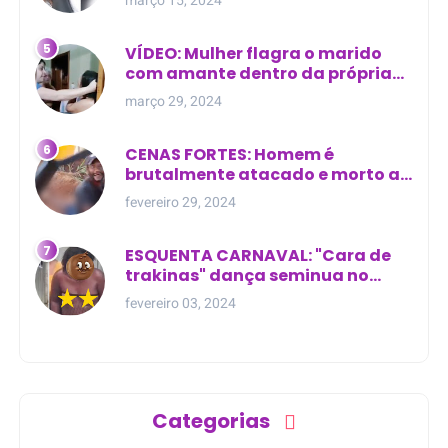
VÍDEO: Mulher flagra o marido
com amante dentro da própria
residência
março 29, 2024
CENAS FORTES: Homem é
brutalmente atacado e morto a
golpes de facão em joão lisboa
fevereiro 29, 2024
ESQUENTA CARNAVAL: "Cara de
trakinas" dança seminua no
meio da rua na Bahia
fevereiro 03, 2024
Categorias