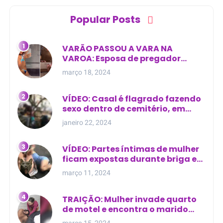
Popular Posts
VARÃO PASSOU A VARA NA
VAROA: Esposa de pregador
evangélico descobre
março 18, 2024
relacionamento extra-conjugal
VÍDEO: Casal é flagrado fazendo
sexo dentro de cemitério, em
cima de túmulo no Maranhão
janeiro 22, 2024
VÍDEO: Partes íntimas de mulher
ficam expostas durante briga em
Manaus
março 11, 2024
TRAIÇÃO: Mulher invade quarto
de motel e encontra o marido
com outra na cama
março 15, 2024