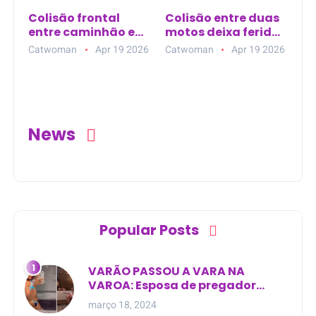
Colisão frontal
Colisão entre duas
entre caminhão e
motos deixa feridos
SUV deixa três
na avenida
Catwoman
Apr 19 2026
Catwoman
Apr 19 2026
mortos na BR-101
principal de Nova
Esperança do Piriá
(PA)
News
Popular Posts
VARÃO PASSOU A VARA NA
VAROA: Esposa de pregador
evangélico descobre
março 18, 2024
relacionamento extra-conjugal