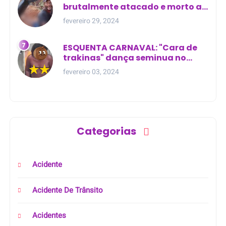
brutalmente atacado e morto a
golpes de facão em joão lisboa
fevereiro 29, 2024
ESQUENTA CARNAVAL: "Cara de
trakinas" dança seminua no
meio da rua na Bahia
fevereiro 03, 2024
Categorias
Acidente
Acidente De Trânsito
Acidentes