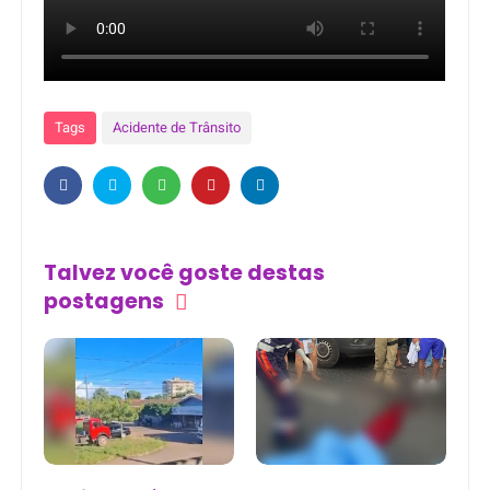
Tags
Acidente de Trânsito
Talvez você goste destas
postagens