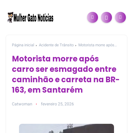
Página inicial
Acidente de Trânsito
Motorista morre após
carro ser esmagado entre caminhão e carreta na BR-163, em
Motorista morre após
Santarém
carro ser esmagado entre
caminhão e carreta na BR-
163, em Santarém
Catwoman
fevereiro 25, 2026