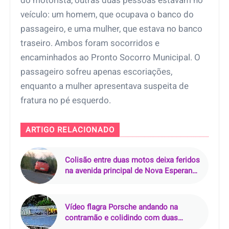
do motorista, outras duas pessoas estavam no
veículo: um homem, que ocupava o banco do
passageiro, e uma mulher, que estava no banco
traseiro. Ambos foram socorridos e
encaminhados ao Pronto Socorro Municipal. O
passageiro sofreu apenas escoriações,
enquanto a mulher apresentava suspeita de
fratura no pé esquerdo.
ARTIGO RELACIONADO
Colisão entre duas motos deixa feridos
na avenida principal de Nova Esperança
do Piriá (PA)
Vídeo flagra Porsche andando na
contramão e colidindo com duas
motos na Via Mangue, no Recife (PE)