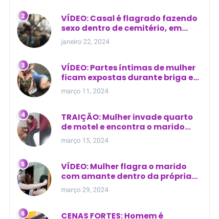
VÍDEO: Casal é flagrado fazendo
sexo dentro de cemitério, em
cima de túmulo no Maranhão
janeiro 22, 2024
VÍDEO: Partes íntimas de mulher
ficam expostas durante briga em
Manaus
março 11, 2024
TRAIÇÃO: Mulher invade quarto
de motel e encontra o marido
com outra na cama
março 15, 2024
VÍDEO: Mulher flagra o marido
com amante dentro da própria
residência
março 29, 2024
CENAS FORTES: Homem é