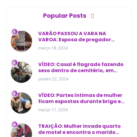
Popular Posts
VARÃO PASSOU A VARA NA
VAROA: Esposa de pregador
evangélico descobre
março 18, 2024
relacionamento extra-conjugal
VÍDEO: Casal é flagrado fazendo
sexo dentro de cemitério, em
cima de túmulo no Maranhão
janeiro 22, 2024
VÍDEO: Partes íntimas de mulher
ficam expostas durante briga em
Manaus
março 11, 2024
TRAIÇÃO: Mulher invade quarto
de motel e encontra o marido