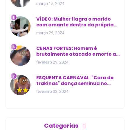
com outra na cama
março 15, 2024
VÍDEO: Mulher flagra o marido
com amante dentro da própria
residência
março 29, 2024
CENAS FORTES: Homem é
brutalmente atacado e morto a
golpes de facão em joão lisboa
fevereiro 29, 2024
ESQUENTA CARNAVAL: "Cara de
trakinas" dança seminua no
meio da rua na Bahia
fevereiro 03, 2024
Categorias