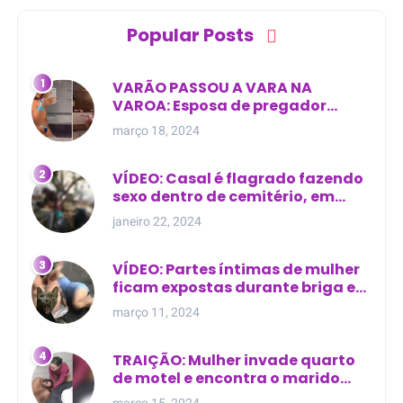
Popular Posts
VARÃO PASSOU A VARA NA
VAROA: Esposa de pregador
evangélico descobre
março 18, 2024
relacionamento extra-conjugal
VÍDEO: Casal é flagrado fazendo
sexo dentro de cemitério, em
cima de túmulo no Maranhão
janeiro 22, 2024
VÍDEO: Partes íntimas de mulher
ficam expostas durante briga em
Manaus
março 11, 2024
TRAIÇÃO: Mulher invade quarto
de motel e encontra o marido
com outra na cama
março 15, 2024