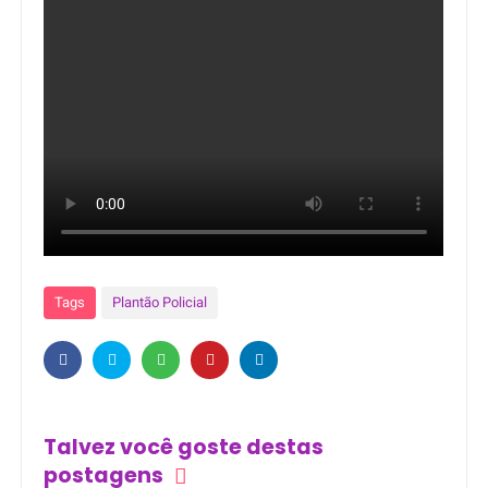
Tags
Plantão Policial
Talvez você goste destas
postagens