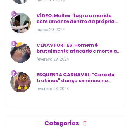
VÍDEO: Mulher flagra o marido
com amante dentro da própria
residência
março 29, 2024
CENAS FORTES: Homem é
brutalmente atacado e morto a
golpes de facão em joão lisboa
fevereiro 29, 2024
ESQUENTA CARNAVAL: "Cara de
trakinas" dança seminua no
meio da rua na Bahia
fevereiro 03, 2024
Categorias