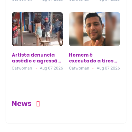
Barra do Piraí (RJ)
plantação de
dendê em Mãe do
Rio (PA)
Artista denuncia
Homem é
assédio e agressão
executado a tiros
no Mercadão 2000,
dentro de carro em
Catwoman
Aug 07 2026
Catwoman
Aug 07 2026
em Santarém (PA)
posto de
combustível em
Nazaré da Mata
(PE)
News