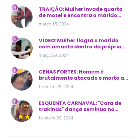
TRAIÇÃO: Mulher invade quarto
de motel e encontra o marido
com outra na cama
março 15, 2024
VÍDEO: Mulher flagra o marido
com amante dentro da própria
residência
março 29, 2024
CENAS FORTES: Homem é
brutalmente atacado e morto a
golpes de facão em joão lisboa
fevereiro 29, 2024
ESQUENTA CARNAVAL: "Cara de
trakinas" dança seminua no
meio da rua na Bahia
fevereiro 03, 2024