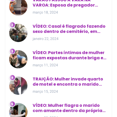
VAROA: Esposa de pregador
evangélico descobre
março 18, 2024
relacionamento extra-conjugal
VÍDEO: Casal é flagrado fazendo
sexo dentro de cemitério, em
cima de túmulo no Maranhão
janeiro 22, 2024
VÍDEO: Partes íntimas de mulher
ficam expostas durante briga em
Manaus
março 11, 2024
TRAIÇÃO: Mulher invade quarto
de motel e encontra o marido
com outra na cama
março 15, 2024
VÍDEO: Mulher flagra o marido
com amante dentro da própria
residência