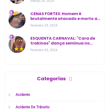
março 29, 2024
CENAS FORTES: Homem é
brutalmente atacado e morto a
golpes de facão em joão lisboa
fevereiro 29, 2024
ESQUENTA CARNAVAL: "Cara de
trakinas" dança seminua no
meio da rua na Bahia
fevereiro 03, 2024
Categorias
Acidente
Acidente De Trânsito