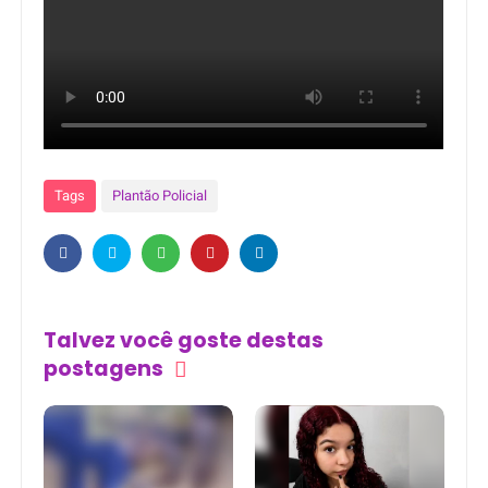
Tags
Plantão Policial
Talvez você goste destas
postagens