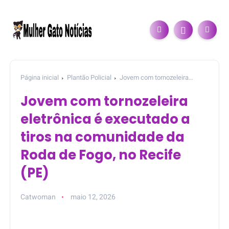
Página inicial
Plantão Policial
Jovem com tornozeleira
eletrônica é executado a tiros na comunidade da Roda de Fogo,
Jovem com tornozeleira
no Recife (PE)
eletrônica é executado a
tiros na comunidade da
Roda de Fogo, no Recife
(PE)
Catwoman
maio 12, 2026