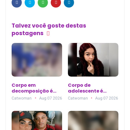
Talvez você goste destas
postagens
Corpo em
Corpo de
decomposição é
adolescente é
encontrado em
encontrado na Baía
Catwoman
Aug 07 2026
Catwoman
Aug 07 2026
terreno baldio
do Guajará após
atrás do
três dias de buscas
Supermercado
em Belém
Rebouças, em
Mossoró (RN)