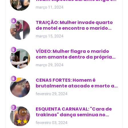
Manaus
março 11, 2024
TRAIÇÃO: Mulher invade quarto
de motel e encontra o marido
com outra na cama
março 15, 2024
VÍDEO: Mulher flagra o marido
com amante dentro da própria
residência
março 29, 2024
CENAS FORTES: Homem é
brutalmente atacado e morto a
golpes de facão em joão lisboa
fevereiro 29, 2024
ESQUENTA CARNAVAL: "Cara de
trakinas" dança seminua no
meio da rua na Bahia
fevereiro 03, 2024