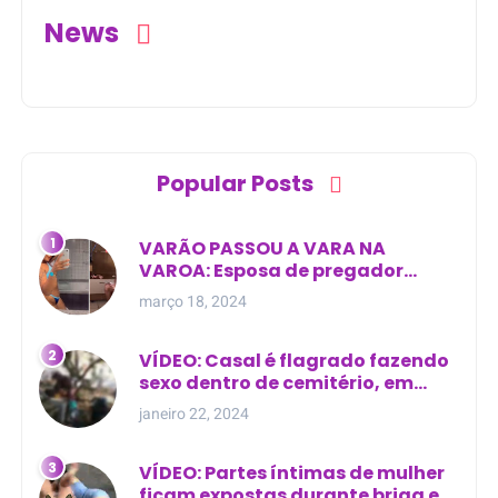
News
Popular Posts
VARÃO PASSOU A VARA NA
VAROA: Esposa de pregador
evangélico descobre
março 18, 2024
relacionamento extra-conjugal
VÍDEO: Casal é flagrado fazendo
sexo dentro de cemitério, em
cima de túmulo no Maranhão
janeiro 22, 2024
VÍDEO: Partes íntimas de mulher
ficam expostas durante briga em