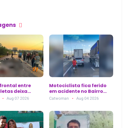
tagens
frontal entre
Motociclista fica ferido
letas deixa
em acidente no Bairro
ortos na PA-151,
Cacheado, em Petrolina
Aug 07 2026
Catwoman
Aug 04 2026
o dois policiais
(PE)
s no Pará