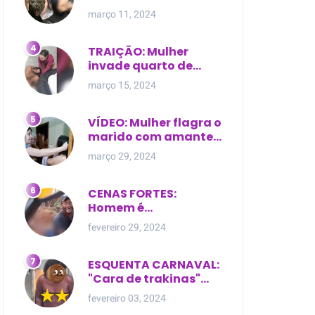
expostas durante
março 11, 2024
briga em Manaus
TRAIÇÃO: Mulher
invade quarto de
motel e encontra o
março 15, 2024
marido com outra na
cama
VÍDEO: Mulher flagra o
marido com amante
dentro da própria
março 29, 2024
residência
CENAS FORTES:
Homem é
brutalmente atacado
fevereiro 29, 2024
e morto a golpes de
facão em joão lisboa
ESQUENTA CARNAVAL:
"Cara de trakinas"
dança seminua no
fevereiro 03, 2024
meio da rua na Bahia