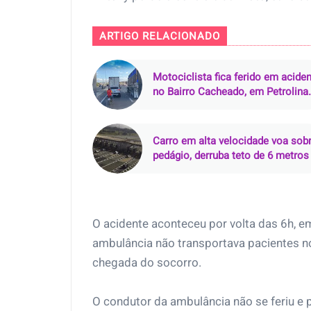
ARTIGO RELACIONADO
Motociclista fica ferido em acide
no Bairro Cacheado, em Petrolina
(PE)
Carro em alta velocidade voa sob
pedágio, derruba teto de 6 metros
mata motorista de 24 anos em
Campinas (SP)
O acidente aconteceu por volta das 6h, em
ambulância não transportava pacientes n
chegada do socorro.
O condutor da ambulância não se feriu e pe