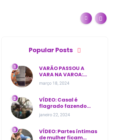
Popular Posts
VARÃO PASSOU A
VARA NA VAROA:
Esposa de pregador
março 18, 2024
evangélico descobre
relacionamento
extra-conjugal
VÍDEO: Casal é
flagrado fazendo
sexo dentro de
janeiro 22, 2024
cemitério, em cima de
túmulo no Maranhão
VÍDEO: Partes íntimas
de mulher ficam