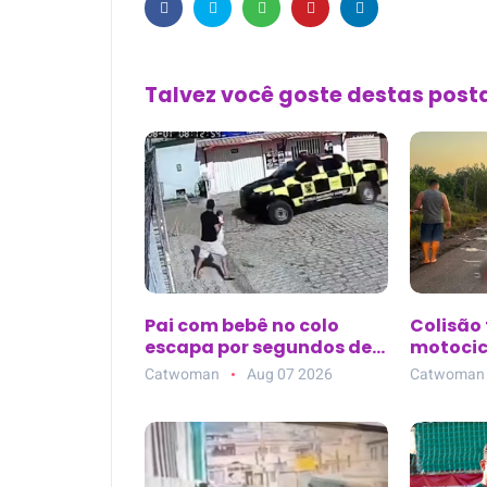
Talvez você goste destas pos
Pai com bebê no colo
Colisão 
escapa por segundos de
motocic
viatura desgovernada
quatro m
Catwoman
Aug 07 2026
Catwoman
durante perseguição em
incluind
Rio Largo (AL)
militare