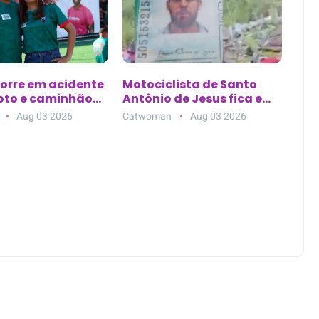
orre em acidente
Motociclista de Santo
oto e caminhão
Antônio de Jesus fica em
inga (MG)
estado grave após
Aug 03 2026
Catwoman
Aug 03 2026
acidente na BA-046