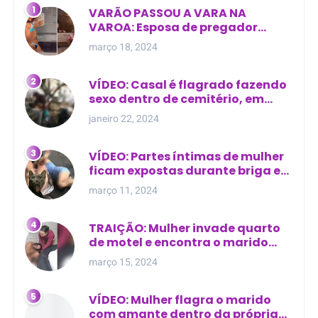
VARÃO PASSOU A VARA NA
VAROA: Esposa de pregador
evangélico descobre
março 18, 2024
relacionamento extra-conjugal
VÍDEO: Casal é flagrado fazendo
sexo dentro de cemitério, em
cima de túmulo no Maranhão
janeiro 22, 2024
VÍDEO: Partes íntimas de mulher
ficam expostas durante briga em
Manaus
março 11, 2024
TRAIÇÃO: Mulher invade quarto
de motel e encontra o marido
com outra na cama
março 15, 2024
VÍDEO: Mulher flagra o marido
com amante dentro da própria