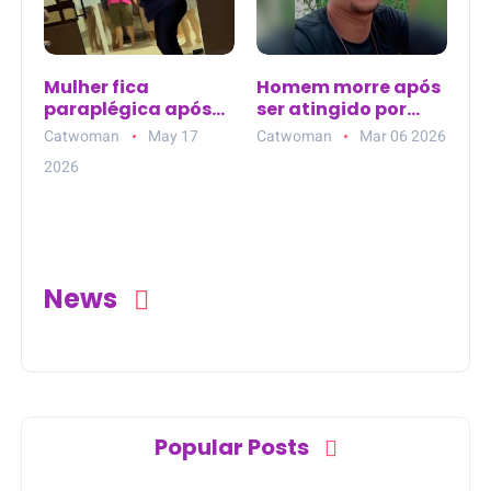
Mulher fica
Homem morre após
paraplégica após
ser atingido por
elevador despencar
árvore durante
Catwoman
May 17
Catwoman
Mar 06 2026
do terceiro andar
poda em Panelas,
2026
em João Pessoa
no Agreste de
(PB)
Pernambuco
News
Popular Posts