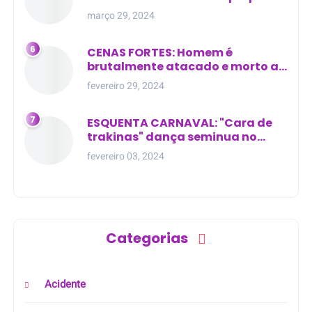
residência
março 29, 2024
CENAS FORTES: Homem é
brutalmente atacado e morto a
golpes de facão em joão lisboa
fevereiro 29, 2024
ESQUENTA CARNAVAL: "Cara de
trakinas" dança seminua no
meio da rua na Bahia
fevereiro 03, 2024
Categorias
Acidente