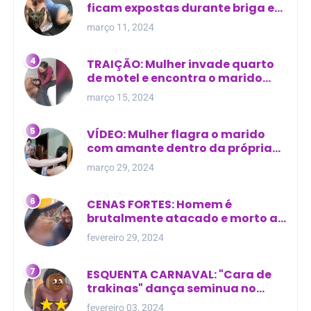
ficam expostas durante briga em
Manaus
março 11, 2024
TRAIÇÃO: Mulher invade quarto
de motel e encontra o marido
com outra na cama
março 15, 2024
VÍDEO: Mulher flagra o marido
com amante dentro da própria
residência
março 29, 2024
CENAS FORTES: Homem é
brutalmente atacado e morto a
golpes de facão em joão lisboa
fevereiro 29, 2024
ESQUENTA CARNAVAL: "Cara de
trakinas" dança seminua no
meio da rua na Bahia
fevereiro 03, 2024