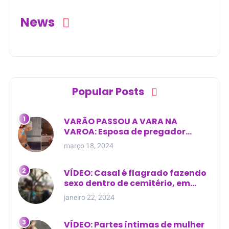
News
Popular Posts
VARÃO PASSOU A VARA NA
VAROA: Esposa de pregador
evangélico descobre
março 18, 2024
relacionamento extra-conjugal
VÍDEO: Casal é flagrado fazendo
sexo dentro de cemitério, em
cima de túmulo no Maranhão
janeiro 22, 2024
VÍDEO: Partes íntimas de mulher