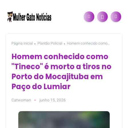
Página inicial
Plantão Policial
Homem conhecido como
"Tineco" é morto a tiros no Porto do Mocajituba em Paço do
Homem conhecido como
Lumiar
"Tineco" é morto a tiros no
Porto do Mocajituba em
Paço do Lumiar
Catwoman
junho 15, 2026