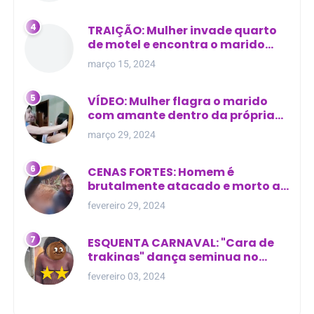
TRAIÇÃO: Mulher invade quarto
de motel e encontra o marido
com outra na cama
março 15, 2024
VÍDEO: Mulher flagra o marido
com amante dentro da própria
residência
março 29, 2024
CENAS FORTES: Homem é
brutalmente atacado e morto a
golpes de facão em joão lisboa
fevereiro 29, 2024
ESQUENTA CARNAVAL: "Cara de
trakinas" dança seminua no
meio da rua na Bahia
fevereiro 03, 2024