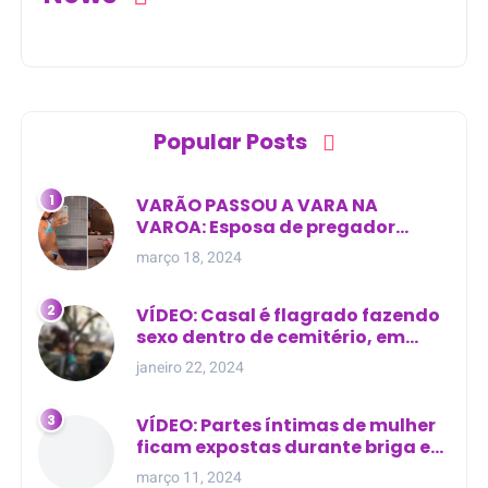
Popular Posts
VARÃO PASSOU A VARA NA
VAROA: Esposa de pregador
evangélico descobre
março 18, 2024
relacionamento extra-conjugal
VÍDEO: Casal é flagrado fazendo
sexo dentro de cemitério, em
cima de túmulo no Maranhão
janeiro 22, 2024
VÍDEO: Partes íntimas de mulher
ficam expostas durante briga em
Manaus
março 11, 2024