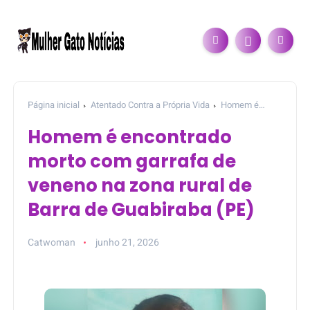
Página inicial
Atentado Contra a Própria Vida
Homem é
encontrado morto com garrafa de veneno na zona rural de Barra
Homem é encontrado
de Guabiraba (PE)
morto com garrafa de
veneno na zona rural de
Barra de Guabiraba (PE)
Catwoman
junho 21, 2026