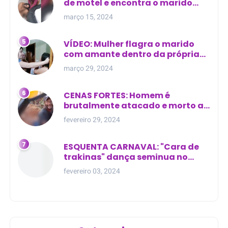
de motel e encontra o marido
com outra na cama
março 15, 2024
VÍDEO: Mulher flagra o marido
com amante dentro da própria
residência
março 29, 2024
CENAS FORTES: Homem é
brutalmente atacado e morto a
golpes de facão em joão lisboa
fevereiro 29, 2024
ESQUENTA CARNAVAL: "Cara de
trakinas" dança seminua no
meio da rua na Bahia
fevereiro 03, 2024