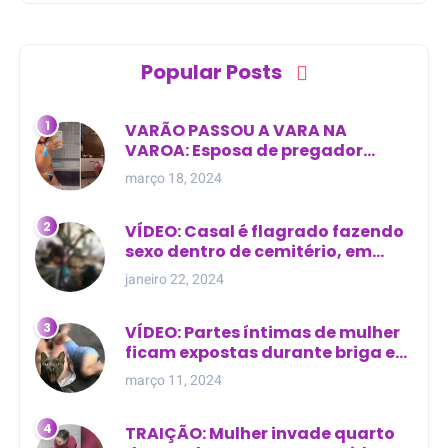
Popular Posts
VARÃO PASSOU A VARA NA
VAROA: Esposa de pregador
evangélico descobre
março 18, 2024
relacionamento extra-conjugal
VÍDEO: Casal é flagrado fazendo
sexo dentro de cemitério, em
cima de túmulo no Maranhão
janeiro 22, 2024
VÍDEO: Partes íntimas de mulher
ficam expostas durante briga em
Manaus
março 11, 2024
TRAIÇÃO: Mulher invade quarto