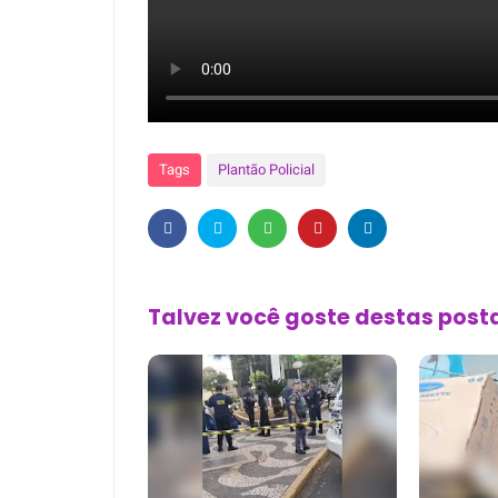
Tags
Plantão Policial
Talvez você goste destas pos