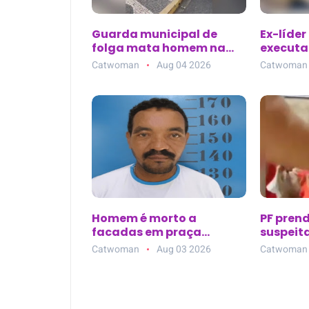
Guarda municipal de
Ex-líder
folga mata homem na
executad
Praça Rui Barbosa em
de clíni
Catwoman
Aug 04 2026
Catwoman
Araçatuba (SP)
Parque 
Homem é morto a
PF pren
facadas em praça
suspeita
pública de Bom Jardim
bolivia
Catwoman
Aug 03 2026
Catwoman
(PE); suspeito é preso em
Mirim (
flagrante