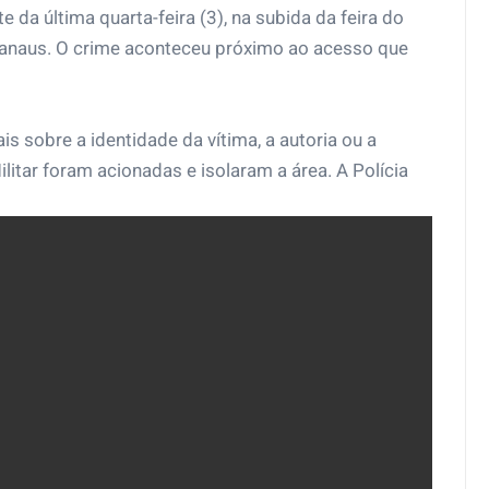
 da última quarta-feira (3), na subida da feira do
 Manaus. O crime aconteceu próximo ao acesso que
s sobre a identidade da vítima, a autoria ou a
litar foram acionadas e isolaram a área. A Polícia