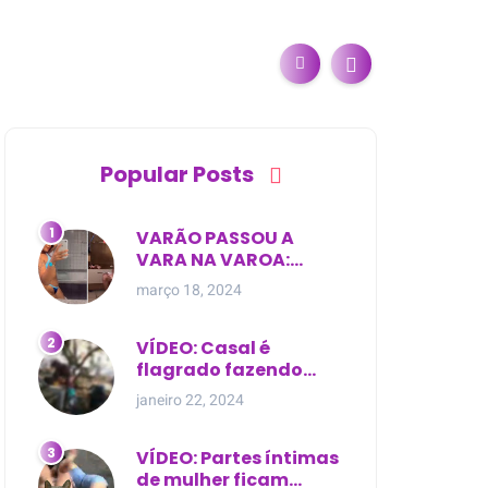
Popular Posts
VARÃO PASSOU A
VARA NA VAROA:
Esposa de pregador
março 18, 2024
evangélico descobre
relacionamento
extra-conjugal
VÍDEO: Casal é
flagrado fazendo
sexo dentro de
janeiro 22, 2024
cemitério, em cima de
túmulo no Maranhão
VÍDEO: Partes íntimas
de mulher ficam