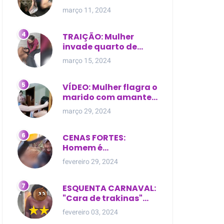
expostas durante
março 11, 2024
briga em Manaus
TRAIÇÃO: Mulher
invade quarto de
motel e encontra o
março 15, 2024
marido com outra na
cama
VÍDEO: Mulher flagra o
marido com amante
dentro da própria
março 29, 2024
residência
CENAS FORTES:
Homem é
brutalmente atacado
fevereiro 29, 2024
e morto a golpes de
facão em joão lisboa
ESQUENTA CARNAVAL:
"Cara de trakinas"
dança seminua no
fevereiro 03, 2024
meio da rua na Bahia