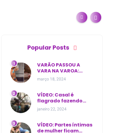
Popular Posts
VARÃO PASSOU A
VARA NA VAROA:
Esposa de pregador
março 18, 2024
evangélico descobre
relacionamento
extra-conjugal
VÍDEO: Casal é
flagrado fazendo
sexo dentro de
janeiro 22, 2024
cemitério, em cima de
túmulo no Maranhão
VÍDEO: Partes íntimas
de mulher ficam