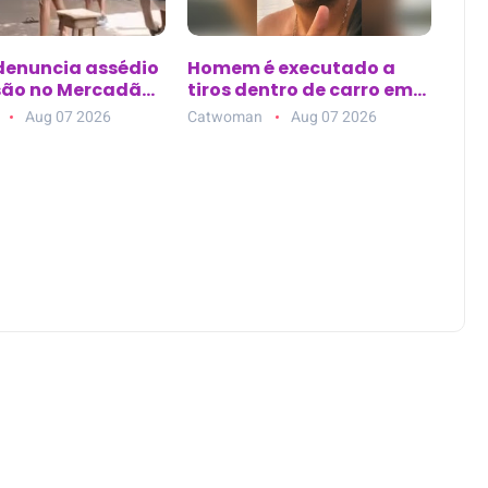
 denuncia assédio
Homem é executado a
são no Mercadão
tiros dentro de carro em
m Santarém (PA)
posto de combustível em
Aug 07 2026
Catwoman
Aug 07 2026
Nazaré da Mata (PE)