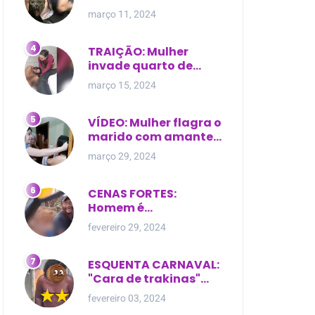
expostas durante
março 11, 2024
briga em Manaus
TRAIÇÃO: Mulher
invade quarto de
motel e encontra o
março 15, 2024
marido com outra na
cama
VÍDEO: Mulher flagra o
marido com amante
dentro da própria
março 29, 2024
residência
CENAS FORTES:
Homem é
brutalmente atacado
fevereiro 29, 2024
e morto a golpes de
facão em joão lisboa
ESQUENTA CARNAVAL:
"Cara de trakinas"
dança seminua no
fevereiro 03, 2024
meio da rua na Bahia