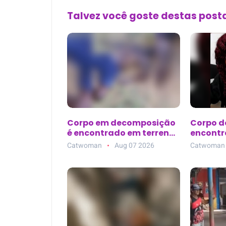
Talvez você goste destas pos
Corpo em decomposição
Corpo d
é encontrado em terreno
encontr
baldio atrás do
Guajará 
Catwoman
Aug 07 2026
Catwoman
Supermercado Rebouças,
buscas 
em Mossoró (RN)