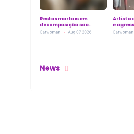
Restos mortais em
Artista
decomposição são
e agres
encontrados em
2000, e
Catwoman
Aug 07 2026
Catwoman
plantação de dendê em
Mãe do Rio (PA)
News