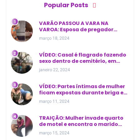
Popular Posts
VARÃO PASSOU A VARA NA
VAROA: Esposa de pregador
evangélico descobre
março 18, 2024
relacionamento extra-conjugal
VÍDEO: Casal é flagrado fazendo
sexo dentro de cemitério, em
cima de túmulo no Maranhão
janeiro 22, 2024
VÍDEO: Partes íntimas de mulher
ficam expostas durante briga em
Manaus
março 11, 2024
TRAIÇÃO: Mulher invade quarto
de motel e encontra o marido
com outra na cama
março 15, 2024