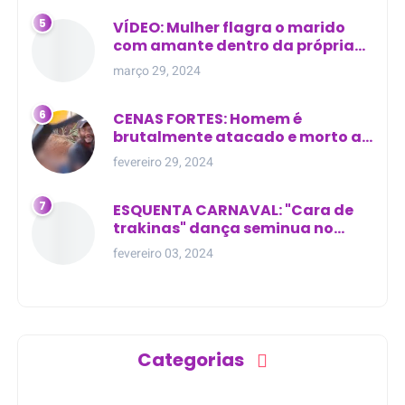
VÍDEO: Mulher flagra o marido
com amante dentro da própria
residência
março 29, 2024
CENAS FORTES: Homem é
brutalmente atacado e morto a
golpes de facão em joão lisboa
fevereiro 29, 2024
ESQUENTA CARNAVAL: "Cara de
trakinas" dança seminua no
meio da rua na Bahia
fevereiro 03, 2024
Categorias