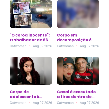
"O coroa inocente":
Corpo em
trabalhador de 66
decomposição é
anos é baleado em
encontrado em
Catwoman
Aug 09 2026
Catwoman
Aug 07 2026
troca de tiros e
terreno baldio
morre em
atrás do
Pernambués (BA)
Supermercado
Rebouças, em
Mossoró (RN)
Corpo de
Casal é executado
adolescente é
a tiros dentro de
encontrado na Baía
apartamento em
Catwoman
Aug 07 2026
Catwoman
Aug 07 2026
do Guajará após
Barra do Piraí (RJ)