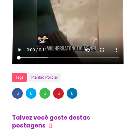
Tags
Plantão Policial
Talvez você goste destas
postagens