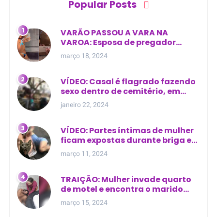
Popular Posts
VARÃO PASSOU A VARA NA
VAROA: Esposa de pregador
evangélico descobre
março 18, 2024
relacionamento extra-conjugal
VÍDEO: Casal é flagrado fazendo
sexo dentro de cemitério, em
cima de túmulo no Maranhão
janeiro 22, 2024
VÍDEO: Partes íntimas de mulher
ficam expostas durante briga em
Manaus
março 11, 2024
TRAIÇÃO: Mulher invade quarto
de motel e encontra o marido
com outra na cama
março 15, 2024