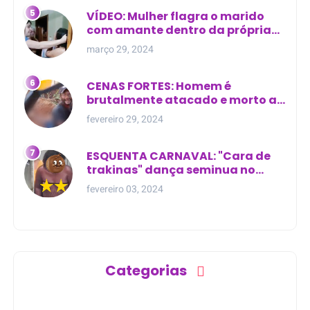
VÍDEO: Mulher flagra o marido
com amante dentro da própria
residência
março 29, 2024
CENAS FORTES: Homem é
brutalmente atacado e morto a
golpes de facão em joão lisboa
fevereiro 29, 2024
ESQUENTA CARNAVAL: "Cara de
trakinas" dança seminua no
meio da rua na Bahia
fevereiro 03, 2024
Categorias