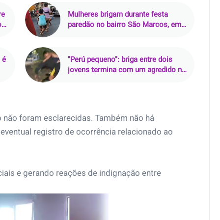
re
Mulheres brigam durante festa
o
paredão no bairro São Marcos, em
Salvador
 é
"Perú pequeno": briga entre dois
jovens termina com um agredido no
Morro do Chapéu, em Cabuçu
o não foram esclarecidas. Também não há
eventual registro de ocorrência relacionado ao
ciais e gerando reações de indignação entre