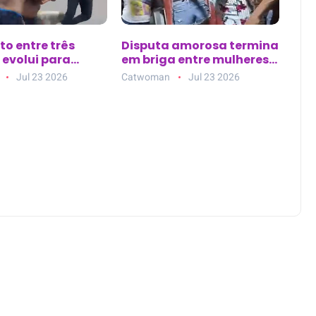
o entre três
Disputa amorosa termina
 evolui para
em briga entre mulheres
es com pedaços
em bar de Mossoró
Jul 23 2026
Catwoman
Jul 23 2026
ira no bairro
ão