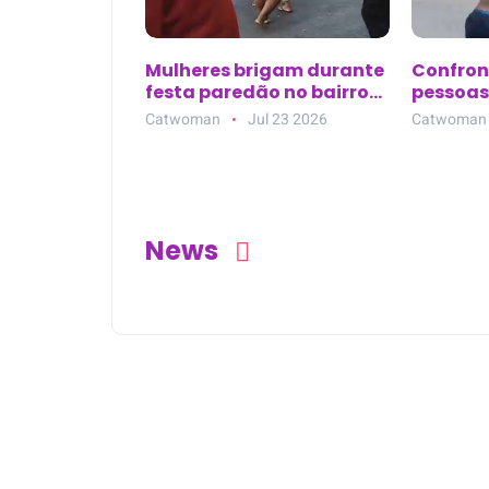
Mulheres brigam durante
Confront
festa paredão no bairro
pessoas
São Marcos, em Salvador
agressõ
Catwoman
Jul 23 2026
Catwoman
de made
Redenç
News