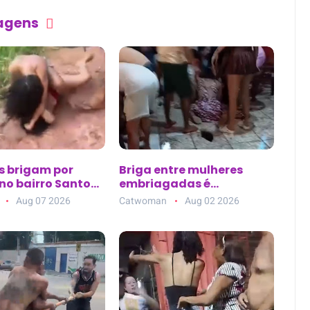
tagens
s brigam por
Briga entre mulheres
o bairro Santo
embriagadas é
em Santarém (PA)
registrada em bar de
Aug 07 2026
Catwoman
Aug 02 2026
Vargem Grande (MA)