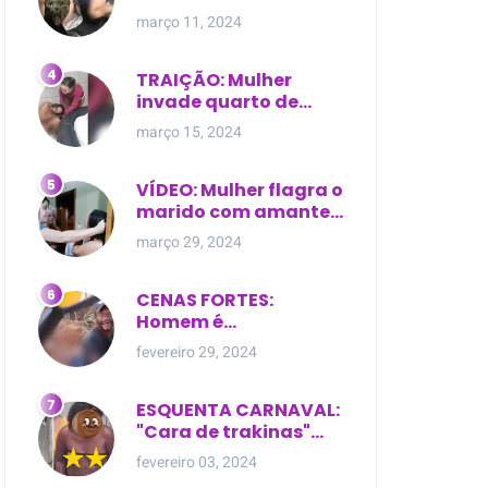
expostas durante
março 11, 2024
briga em Manaus
TRAIÇÃO: Mulher
invade quarto de
motel e encontra o
março 15, 2024
marido com outra na
cama
VÍDEO: Mulher flagra o
marido com amante
dentro da própria
março 29, 2024
residência
CENAS FORTES:
Homem é
brutalmente atacado
fevereiro 29, 2024
e morto a golpes de
facão em joão lisboa
ESQUENTA CARNAVAL:
"Cara de trakinas"
dança seminua no
fevereiro 03, 2024
meio da rua na Bahia