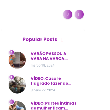
Popular Posts
VARÃO PASSOU A
VARA NA VAROA:
Esposa de pregador
março 18, 2024
evangélico descobre
relacionamento
extra-conjugal
VÍDEO: Casal é
flagrado fazendo
sexo dentro de
janeiro 22, 2024
cemitério, em cima de
túmulo no Maranhão
VÍDEO: Partes íntimas
de mulher ficam