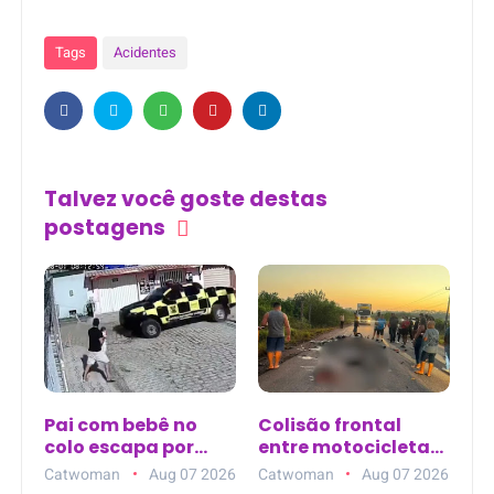
Tags
Acidentes
Talvez você goste destas
postagens
Pai com bebê no
Colisão frontal
colo escapa por
entre motocicletas
segundos de
deixa quatro
Catwoman
Aug 07 2026
Catwoman
Aug 07 2026
viatura
mortos na PA-151,