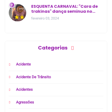
ESQUENTA CARNAVAL: "Cara de
trakinas" dança seminua no
meio da rua na Bahia
fevereiro 03, 2024
Categorias
Acidente
Acidente De Trânsito
Acidentes
Agressões