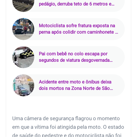
pedágio, derruba teto de 6 metros e
mata motorista de 24 anos em
Campinas (SP)
Motociclista sofre fratura exposta na
perna após colidir com caminhonete na
Avenida Dois Rios, no Ibura (Recife)
Pai com bebê no colo escapa por
segundos de viatura desgovernada
durante perseguição em Rio Largo (AL)
Acidente entre moto e ônibus deixa
dois mortos na Zona Norte de São
Paulo
Uma câmera de segurança flagrou o momento
em que a vítima foi atingida pela moto. O estado
de saúde do pedestre e do motociclista não foi