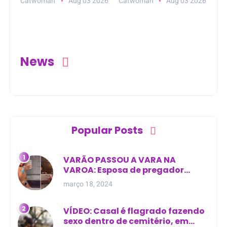
Catwoman
Aug 03 2026
Catwoman
Aug 03 2026
em Ipatinga (MG)
estado grave após
acidente na BA-046
News
Popular Posts
VARÃO PASSOU A VARA NA
VAROA: Esposa de pregador
evangélico descobre
março 18, 2024
relacionamento extra-conjugal
VÍDEO: Casal é flagrado fazendo
sexo dentro de cemitério, em