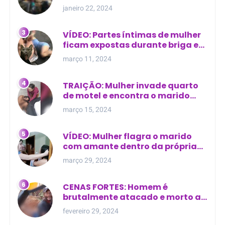
cima de túmulo no Maranhão
janeiro 22, 2024
VÍDEO: Partes íntimas de mulher
ficam expostas durante briga em
Manaus
março 11, 2024
TRAIÇÃO: Mulher invade quarto
de motel e encontra o marido
com outra na cama
março 15, 2024
VÍDEO: Mulher flagra o marido
com amante dentro da própria
residência
março 29, 2024
CENAS FORTES: Homem é
brutalmente atacado e morto a
golpes de facão em joão lisboa
fevereiro 29, 2024