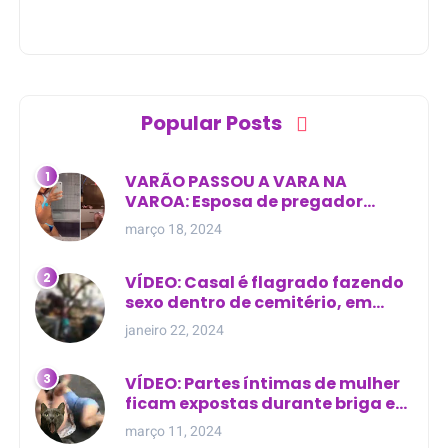
Popular Posts
VARÃO PASSOU A VARA NA
VAROA: Esposa de pregador
evangélico descobre
março 18, 2024
relacionamento extra-conjugal
VÍDEO: Casal é flagrado fazendo
sexo dentro de cemitério, em
cima de túmulo no Maranhão
janeiro 22, 2024
VÍDEO: Partes íntimas de mulher
ficam expostas durante briga em
Manaus
março 11, 2024