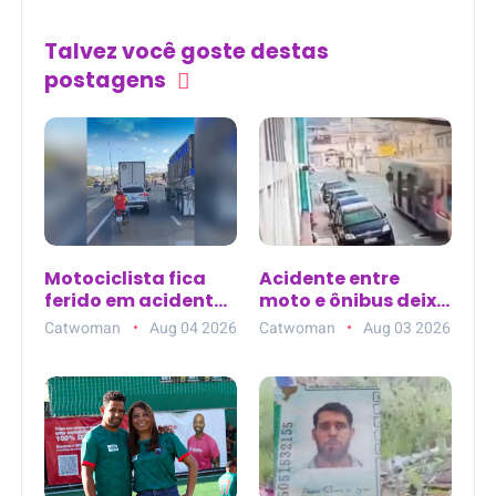
Talvez você goste destas
postagens
Motociclista fica
Acidente entre
ferido em acidente
moto e ônibus deixa
no Bairro
dois mortos na
Catwoman
Aug 04 2026
Catwoman
Aug 03 2026
Cacheado, em
Zona Norte de São
Petrolina (PE)
Paulo