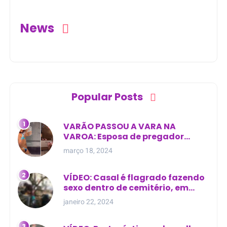
News
Popular Posts
VARÃO PASSOU A VARA NA
VAROA: Esposa de pregador
evangélico descobre
março 18, 2024
relacionamento extra-conjugal
VÍDEO: Casal é flagrado fazendo
sexo dentro de cemitério, em
cima de túmulo no Maranhão
janeiro 22, 2024