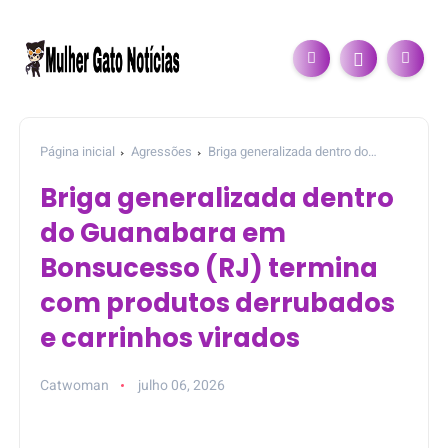
Página inicial
Agressões
Briga generalizada dentro do
Guanabara em Bonsucesso (RJ) termina com produtos
Briga generalizada dentro
derrubados e carrinhos virados
do Guanabara em
Bonsucesso (RJ) termina
com produtos derrubados
e carrinhos virados
Catwoman
julho 06, 2026