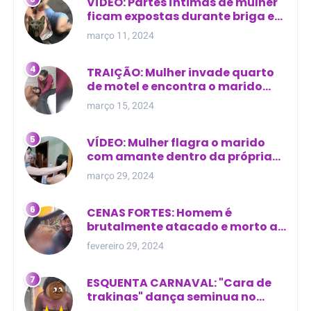
VÍDEO: Partes íntimas de mulher
ficam expostas durante briga em
Manaus
março 11, 2024
TRAIÇÃO: Mulher invade quarto
de motel e encontra o marido
com outra na cama
março 15, 2024
VÍDEO: Mulher flagra o marido
com amante dentro da própria
residência
março 29, 2024
CENAS FORTES: Homem é
brutalmente atacado e morto a
golpes de facão em joão lisboa
fevereiro 29, 2024
ESQUENTA CARNAVAL: "Cara de
trakinas" dança seminua no
meio da rua na Bahia