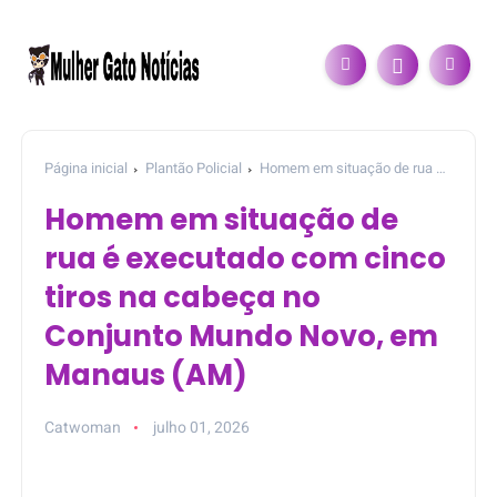
Página inicial
Plantão Policial
Homem em situação de rua é
executado com cinco tiros na cabeça no Conjunto Mundo Novo,
Homem em situação de
em Manaus (AM)
rua é executado com cinco
tiros na cabeça no
Conjunto Mundo Novo, em
Manaus (AM)
Catwoman
julho 01, 2026