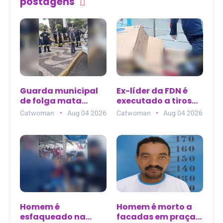
postagens
Guarda municipal
Ex-líder da FDN é
de folga mata
executado a tiros
homem na Praça
ao sair de clínica de
Catwoman
Aug 04 2026
Catwoman
Aug 04 2026
Rui Barbosa em
estética no Parque
Araçatuba (SP)
10, em Manaus
Homem é
Homem é morto a
esfaqueado na
facadas em praça