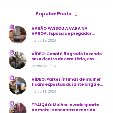
Popular Posts
VARÃO PASSOU A VARA NA
VAROA: Esposa de pregador
evangélico descobre
março 18, 2024
relacionamento extra-conjugal
VÍDEO: Casal é flagrado fazendo
sexo dentro de cemitério, em
cima de túmulo no Maranhão
janeiro 22, 2024
VÍDEO: Partes íntimas de mulher
ficam expostas durante briga em
Manaus
março 11, 2024
TRAIÇÃO: Mulher invade quarto
de motel e encontra o marido