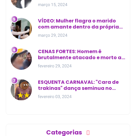
com outra na cama
março 15, 2024
VÍDEO: Mulher flagra o marido
com amante dentro da própria
residência
março 29, 2024
CENAS FORTES: Homem é
brutalmente atacado e morto a
golpes de facão em joão lisboa
fevereiro 29, 2024
ESQUENTA CARNAVAL: "Cara de
trakinas" dança seminua no
meio da rua na Bahia
fevereiro 03, 2024
Categorias