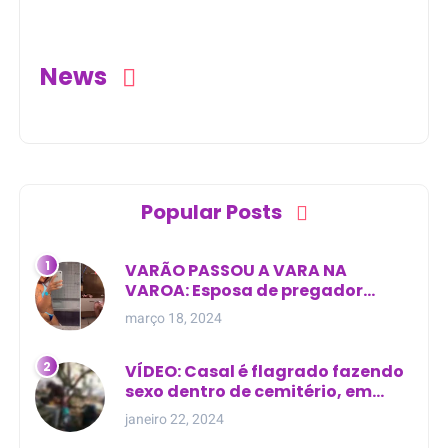
Nazaré da Mata
(PE)
News
Popular Posts
VARÃO PASSOU A VARA NA
VAROA: Esposa de pregador
evangélico descobre
março 18, 2024
relacionamento extra-conjugal
VÍDEO: Casal é flagrado fazendo
sexo dentro de cemitério, em
cima de túmulo no Maranhão
janeiro 22, 2024