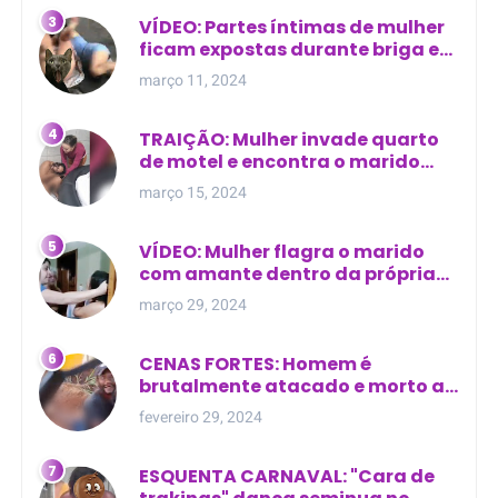
VÍDEO: Partes íntimas de mulher
ficam expostas durante briga em
Manaus
março 11, 2024
TRAIÇÃO: Mulher invade quarto
de motel e encontra o marido
com outra na cama
março 15, 2024
VÍDEO: Mulher flagra o marido
com amante dentro da própria
residência
março 29, 2024
CENAS FORTES: Homem é
brutalmente atacado e morto a
golpes de facão em joão lisboa
fevereiro 29, 2024
ESQUENTA CARNAVAL: "Cara de