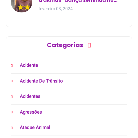
trakinas" dança seminua no
meio da rua na Bahia
fevereiro 03, 2024
Categorias
Acidente
Acidente De Trânsito
Acidentes
Agressões
Ataque Animal