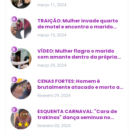
Manaus
março 11, 2024
TRAIÇÃO: Mulher invade quarto
de motel e encontra o marido
com outra na cama
março 15, 2024
VÍDEO: Mulher flagra o marido
com amante dentro da própria
residência
março 29, 2024
CENAS FORTES: Homem é
brutalmente atacado e morto a
golpes de facão em joão lisboa
fevereiro 29, 2024
ESQUENTA CARNAVAL: "Cara de
trakinas" dança seminua no
meio da rua na Bahia
fevereiro 03, 2024