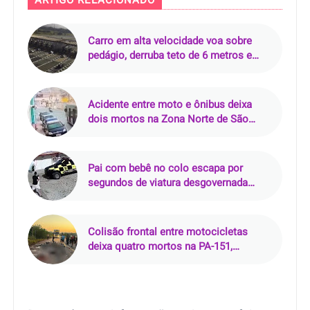
ARTIGO RELACIONADO
Carro em alta velocidade voa sobre
pedágio, derruba teto de 6 metros e
mata motorista de 24 anos em
Campinas (SP)
Acidente entre moto e ônibus deixa
dois mortos na Zona Norte de São
Paulo
Pai com bebê no colo escapa por
segundos de viatura desgovernada
durante perseguição em Rio Largo (AL)
Colisão frontal entre motocicletas
deixa quatro mortos na PA-151,
incluindo dois policiais militares no
Pará