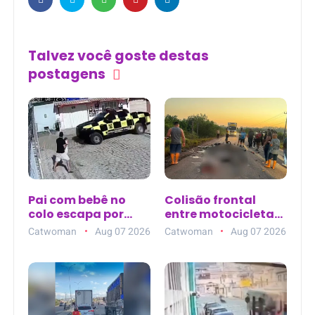
Talvez você goste destas
postagens
Pai com bebê no
Colisão frontal
colo escapa por
entre motocicletas
segundos de
deixa quatro
Catwoman
Aug 07 2026
Catwoman
Aug 07 2026
viatura
mortos na PA-151,
desgovernada
incluindo dois
durante
policiais militares
perseguição em Rio
no Pará
Largo (AL)