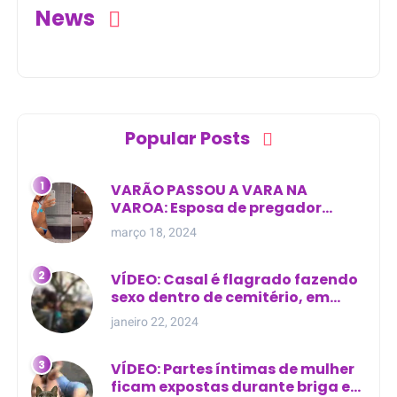
News
Popular Posts
VARÃO PASSOU A VARA NA
VAROA: Esposa de pregador
evangélico descobre
março 18, 2024
relacionamento extra-conjugal
VÍDEO: Casal é flagrado fazendo
sexo dentro de cemitério, em
cima de túmulo no Maranhão
janeiro 22, 2024
VÍDEO: Partes íntimas de mulher
ficam expostas durante briga em