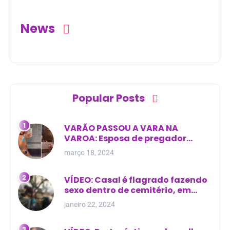
News
Popular Posts
VARÃO PASSOU A VARA NA
VAROA: Esposa de pregador
evangélico descobre
março 18, 2024
relacionamento extra-conjugal
VÍDEO: Casal é flagrado fazendo
sexo dentro de cemitério, em
cima de túmulo no Maranhão
janeiro 22, 2024