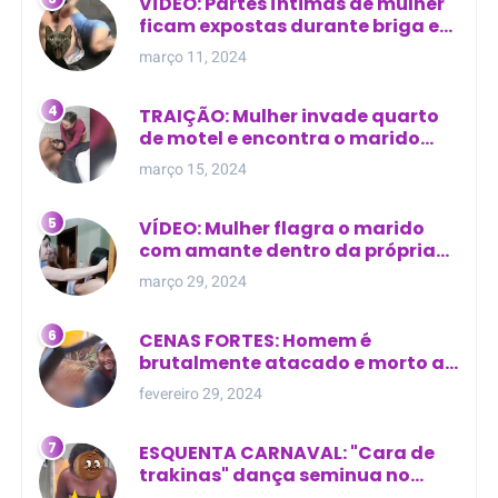
VÍDEO: Partes íntimas de mulher
ficam expostas durante briga em
Manaus
março 11, 2024
TRAIÇÃO: Mulher invade quarto
de motel e encontra o marido
com outra na cama
março 15, 2024
VÍDEO: Mulher flagra o marido
com amante dentro da própria
residência
março 29, 2024
CENAS FORTES: Homem é
brutalmente atacado e morto a
golpes de facão em joão lisboa
fevereiro 29, 2024
ESQUENTA CARNAVAL: "Cara de
trakinas" dança seminua no
meio da rua na Bahia