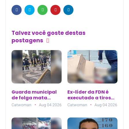
Talvez você goste destas
postagens
Guarda municipal
Ex-líder da FDN é
de folga mata
executado a tiros
homem na Praça
ao sair de clínica de
Catwoman
Aug 04 2026
Catwoman
Aug 04 2026
Rui Barbosa em
estética no Parque
Araçatuba (SP)
10, em Manaus