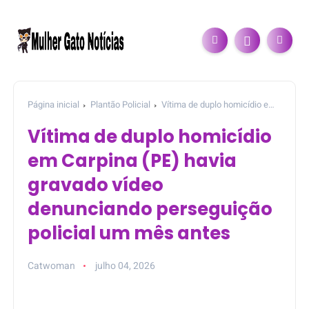
Página inicial
Plantão Policial
Vítima de duplo homicídio em
Carpina (PE) havia gravado vídeo denunciando perseguição
Vítima de duplo homicídio
policial um mês antes
em Carpina (PE) havia
gravado vídeo
denunciando perseguição
policial um mês antes
Catwoman
julho 04, 2026